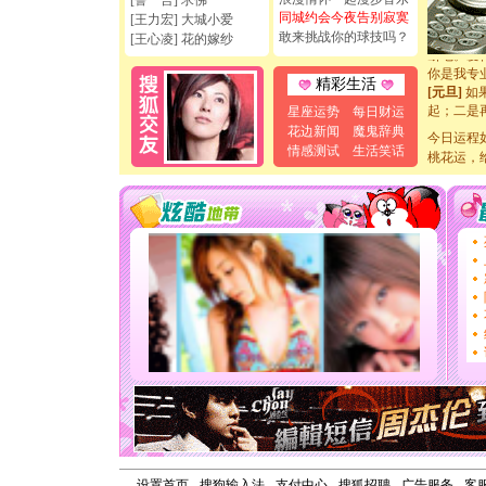
[誓 言] 求佛
如意,快乐
同城约会今夜告别寂寞
[王力宏] 大城小爱
[元旦]
看
敢来挑战你的球技吗？
[王心凌] 花的嫁纱
断电。爱
你是我专
[元旦]
如
精彩生活
起；二是
星座运势
每日财运
离。水晶
花边新闻
魔鬼辞典
[元旦]
当
今日运程
情感测试
生活笑话
泣，这痛
桃花运，
卖了。水
[春节]
风
颜！冬去
道一声平
[春节]
传
片叶子是
送你一棵
[圣诞节]
你太多，
要平安！
[圣诞节]
能正大光明
天都要快
[圣诞节]
如意,快乐
[元旦]
看
断电。爱
设置首页
-
搜狗输入法
-
支付中心
-
搜狐招聘
-
广告服务
-
客