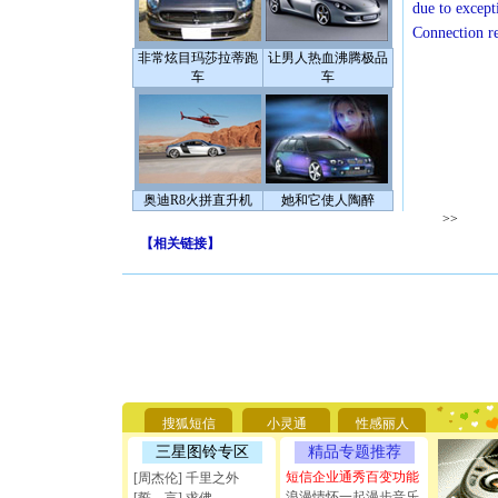
due to except
Connection r
非常炫目玛莎拉蒂跑
让男人热血沸腾极品
车
车
奥迪R8火拼直升机
她和它使人陶醉
>>
【
相关链接
】
[圣诞节]
你太多，
要平安！
搜狐短信
小灵通
性感丽人
[圣诞节]
能正大光明
三星图铃专区
精品专题推荐
天都要快
短信企业通秀百变功能
[周杰伦] 千里之外
[圣诞节]
浪漫情怀一起漫步音乐