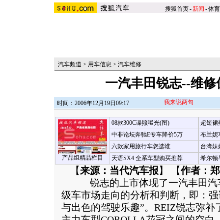
搜狐首页
-
新闻
-
体育
汽车频道
>
用车信息
>
汽车维修
一汽丰田锐志--维
我来说两句
时间：2006年12月19日09:17
08款300C谍照曝光(图)
超短裙
中非论坛奔驰E专车降价5万
布兰妮
六款家用旅行车您选谁
台湾妹
产品组精品栏目
天语SX4 全系车型购买推荐
希尔顿
【
来源：当代汽车报
】 【
作者：郑
锐志的上市体现了一汽丰田汽车
级车市场走向的分析和判断，即：强
与出色的驾驶乐趣”。REIZ锐志弥补
主力车型COROLLA花冠之间的空