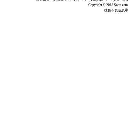
你是我专
Copyright © 2018 Sohu.com I
[元旦]
如
起；二是
搜狐不良信息
离。水晶
[元旦]
当
泣，这痛
卖了。水
[春节]
风
颜！冬去
道一声平
[春节]
传
片叶子是
送你一棵