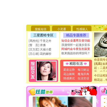
[圣诞节]
你太多，
要平安！
搜狐短信
小灵通
性感丽人
[圣诞节]
能正大光明
三星图铃专区
精品专题推荐
天都要快
短信企业通秀百变功能
[周杰伦] 千里之外
[圣诞节]
浪漫情怀一起漫步音乐
[誓 言] 求佛
如意,快乐
同城约会今夜告别寂寞
[王力宏] 大城小爱
[元旦]
看
敢来挑战你的球技吗？
[王心凌] 花的嫁纱
断电。爱
你是我专
[元旦]
如
精彩生活
起；二是
星座运势
每日财运
离。水晶
花边新闻
魔鬼辞典
[元旦]
当
今日运程
情感测试
生活笑话
泣，这痛
桃花运，
卖了。水
[春节]
风
颜！冬去
道一声平
[春节]
传
片叶子是