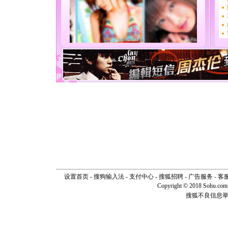
送你一棵
[圣诞节]
你太多，
要平安！
[圣诞节]
能正大光明
天都要快
[圣诞节]
如意,快乐
[元旦]
看
断电。爱
你是我专
[元旦]
如
起；二是
离。水晶
[元旦]
当
泣，这痛
卖了。水
[春节]
风
颜！冬去
道一声平
设置首页
-
搜狗输入法
-
支付中心
-
搜狐招聘
-
广告服务
-
客
[春节]
传
Copyright © 2018 Sohu.com I
片叶子是
搜狐不良信息
送你一棵