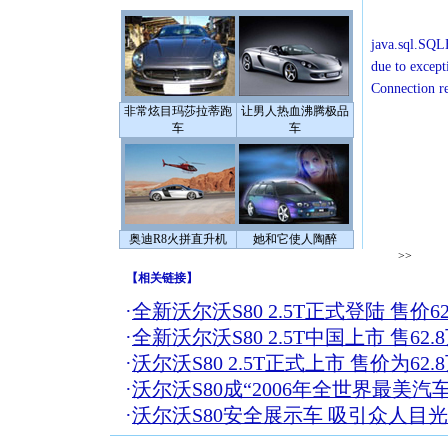
java.sql.SQLE
due to except
Connection r
非常炫目玛莎拉蒂跑
让男人热血沸腾极品
车
车
奥迪R8火拼直升机
她和它使人陶醉
>>
【
相关链接
】
·
全新沃尔沃S80 2.5T正式登陆 售价62
·
全新沃尔沃S80 2.5T中国上市 售62.
·
沃尔沃S80 2.5T正式上市 售价为62.
·
沃尔沃S80成“2006年全世界最美汽车
·
沃尔沃S80安全展示车 吸引众人目光