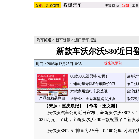
搜狐首页
-
新闻
-
体育
汽车频道
>
新车资讯
>
进口新车报道
新款车沃尔沃S80近日
我来说两句
时间：2006年12月25日10:35
08款300C谍照曝光(图)
超短裙
中非论坛奔驰E专车降价5万
布兰妮
六款家用旅行车您选谁
台湾妹
产品组精品栏目
天语SX4 全系车型购买推荐
希尔顿
【
来源：重庆晨报
】 【
作者：王文渊
】
沃尔沃汽车公司近日宣布，全新沃尔沃S802.5
62.8万元。至此，全新沃尔沃S80三款配置了全新
沃尔沃S802.5T排量为2.5升，0-100公里+小