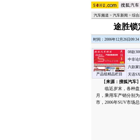
汽车频道
>
汽车新闻
>
综合
途胜锁
时间：2006年12月26日09:34
08款3
中非论
六款家
产品组精品栏目
天语S
【
来源：搜狐汽车
】
临近岁末，各种盘点接
月，乘用车产销分别为473
市，2006年SUV市