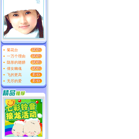
菊花台
一万个理由
隐形的翅膀
倩女幽魂
飞的更高
无尽的爱