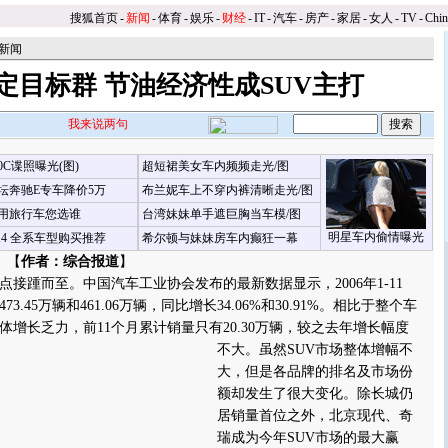
搜狐首页
-
新闻
-
体育
-
娱乐
-
财经
-
IT
-
汽车
-
房产
-
家居
-
女人
-
TV
-
Chi
新闻
定目标群 节油经济性成SUV主打
我来说两句
00C谍照曝光(图)
超短裙美女车内频频走光/图
坛奔驰E专车降价5万
布兰妮车上不穿内裤清晰走光/图
用旅行车您选谁
台湾妹妹单手遮巨胸当车模/图
明星车内偷情曝光
X4 全系车型购买推荐
希尔顿与妹妹房车内癫狂一幕
 【
作者：综合报道
】
踵而至。中国汽车工业协会发布的最新数据显示，2006年1-11
.45万辆和461.06万辆，同比增长34.06%和30.91%。相比于整个车
场总体增长乏力，前11个月累计销量只有20.30万辆，较之去年增长幅度
不大。
虽然SUV市场整体增幅不
大，但是各品牌的排名及市场份
额却发生了很大变化。除长城仍
居销量首位之外，北京现代、奇
瑞成为今年SUV市场的最大赢