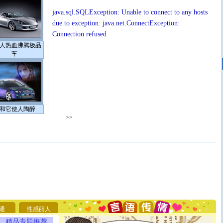
java.sql.SQLException: Unable to connect to any hosts
due to exception: java.net.ConnectException:
Connection refused
人热血沸腾极品
车
和它使人陶醉
>>
[圣诞节]
圣诞节到了，想想没什么送给你的，又不打算给
你太多，只有给你五千万：千万快乐！千万要健康！千万
要平安！千万要知足！千万不要忘记我！
通
性感丽人
[圣诞节]
不只这样的日子才会想起你,而是这样的日子才
能正大光明地骚扰你,告诉你,圣诞要快乐!新年要快乐!天
精品专题推荐