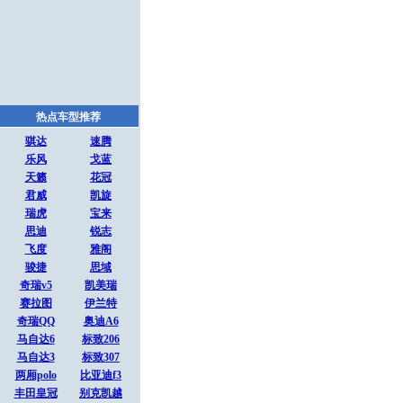
热点车型推荐
骐达
速腾
乐风
戈蓝
天籁
花冠
君威
凯旋
瑞虎
宝来
思迪
锐志
飞度
雅阁
骏捷
思域
奇瑞v5
凯美瑞
赛拉图
伊兰特
奇瑞QQ
奥迪A6
马自达6
标致206
马自达3
标致307
两厢polo
比亚迪f3
丰田皇冠
别克凯越