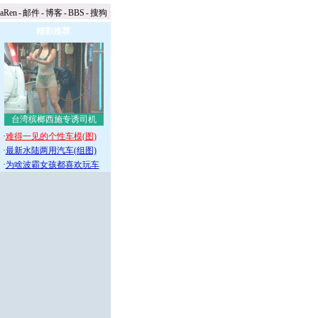
naRen
-
邮件
-
博客
-
BBS
-
搜狗
精彩推荐
台湾槟榔西施专诱司机
·
难得一见的个性车模(图)
·
最新水陆两用汽车(组图)
·
为啥波霸女孩都喜欢玩车