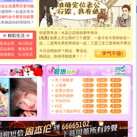
天都要快乐噢!
短信企业通秀百变功能
[圣诞节]
奉上一颗祝福的心,在这个特别的日子里,愿幸福,
浪漫情怀一起漫步音乐
如意,快乐,鲜花,一切美好的祝愿与你同在.圣诞快乐!
同城约会今夜告别寂寞
[元旦]
看到你我会触电；看不到你我要充电；没有你我会
敢来挑战你的球技吗？
断电。爱你是我职业，想你是我事业，抱你是我特长，吻
你是我专业！水晶之恋祝你新年快乐
[元旦]
如果上天让我许三个愿望，一是今生今世和你在一
精彩生活
起；二是再生再世和你在一起；三是三生三世和你不再分
星座运势
每日财运
离。水晶之恋祝你新年快乐
花边新闻
魔鬼辞典
[元旦]
今日运程如何？财运、事业运、
当我狠下心扭头离去那一刻，你在我身后无助地哭
情感测试
生活笑话
泣，这痛楚让我明白我多么爱你。我转身抱住你：这猪不
桃花运，给你详细道来！！！
卖了。水晶之恋祝你新年快乐。
[春节]
风柔雨润好月圆，半岛铁盒伴身边，每日尽显开心
颜！冬去春来似水如烟，劳碌人生需尽欢！听一曲轻歌，
道一声平安！新年吉祥万事如愿
死了都要爱
[春节]
传说薰衣草有四片叶子：第一片叶子是信仰，第二
上海滩
片叶子是希望，第三片叶子是爱情，第四片叶子是幸运。
寂寞沙洲冷
送你一棵薰衣草，愿你新年快乐！
隐形的翅膀
[圣诞节]
圣诞节到了，想想没什么送给你的，又不打算给
不怕不怕
你太多，只有给你五千万：千万快乐！千万要健康！千万
约定
要平安！千万要知足！千万不要忘记我！
谁动了我的琴弦
[圣诞节]
不只这样的日子才会想起你,而是这样的日子才
能正大光明地骚扰你,告诉你,圣诞要快乐!新年要快乐!天
天都要快乐噢!
[圣诞节]
奉上一颗祝福的心,在这个特别的日子里,愿幸福,
如意,快乐,鲜花,一切美好的祝愿与你同在.圣诞快乐!