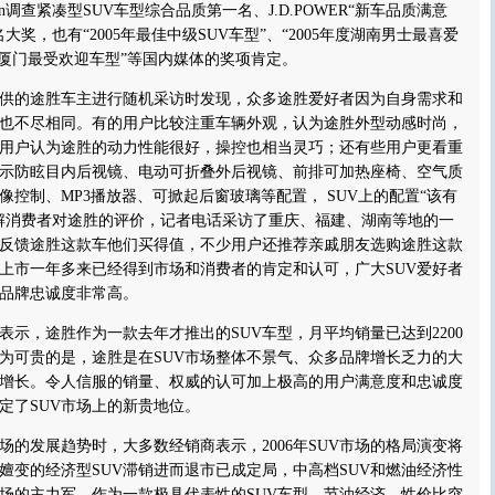
 Vision调查紧凑型SUV车型综合品质第一名、J.D.POWER“新车品质满意
大奖，也有“2005年最佳中级SUV车型”、“2005年度湖南男士最喜爱
年度厦门最受欢迎车型”等国内媒体的奖项肯定。
的途胜车主进行随机采访时发现，众多途胜爱好者因为自身需求和
也不尽相同。有的用户比较注重车辆外观，认为途胜外型动感时尚，
用户认为途胜的动力性能很好，操控也相当灵巧；还有些用户更看重
示防眩目内后视镜、电动可折叠外后视镜、前排可加热座椅、空气质
像控制、MP3播放器、可掀起后窗玻璃等配置， SUV上的配置“该有
解消费者对途胜的评价，记者电话采访了重庆、福建、湖南等地的一
反馈途胜这款车他们买得值，不少用户还推荐亲戚朋友选购途胜这款
上市一年多来已经得到市场和消费者的肯定和认可，广大SUV爱好者
品牌忠诚度非常高。
，途胜作为一款去年才推出的SUV车型，月平均销量已达到2200
为可贵的是，途胜是在SUV市场整体不景气、众多品牌增长乏力的大
增长。令人信服的销量、权威的认可加上极高的用户满意度和忠诚度
定了SUV市场上的新贵地位。
的发展趋势时，大多数经销商表示，2006年SUV市场的格局演变将
卡嬗变的经济型SUV滞销进而退市已成定局，中高档SUV和燃油经济性
市场的主力军。作为一款极具代表性的SUV车型，节油经济、性价比突