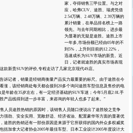
家，夺得销售三甲位置。与之对
应，哈弗CUV、途胜、瑞虎凭借
2.54万辆、2.48万辆、2.39万辆的
累计销量，在单品排名榜上一路
领先。与去年同期相比，进步最
为显著的无疑是途胜。途胜上市
一年多,市场份额已经由05年的不
到5%，上升到目前的12.22%，
迅速成长为SUV市场的新贵。近
日，记者就途胜的真实市场表现
这款新贵SUV的评价,专程走访了几家北京现代4S店。
诉记者，销量是经销商衡量产品实力最重要的标尺。由于途胜在今
路看涨，该经销商处每天都会接到20多个询问途胜车型信息及售价的电
是年龄在35岁左右，有一定经济基础的SUV车迷；今年5月底2.0L手
胜产品线得到进一步丰富，来咨询的年轻人也多了起来。”
售人员途胜热销的原因时，该销售人员随口便说出了途胜较之竞争
力强劲、安全实用、宽敞舒适、经济省油、配置豪华等方面的显著优
，途胜的热销还有一部份原因是来源于它所获得的国内外众多权威奖
括加拿大记者协会2005年最佳车型、日本工业设计2005年度设计大