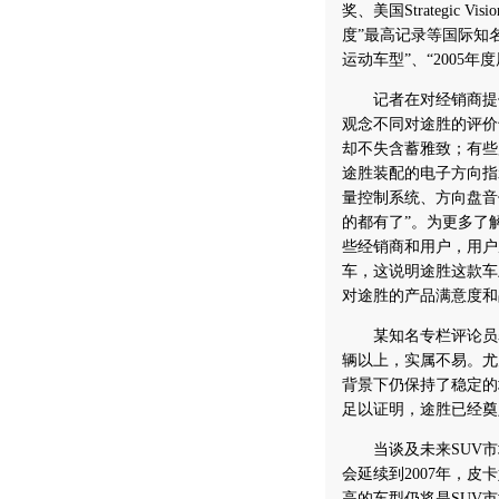
奖、美国Strategic
度”最高记录等国际知名
运动车型”、“2005
记者在对经销商提供
观念不同对途胜的评价
却不失含蓄雅致；有些
途胜装配的电子方向指
量控制系统、方向盘音
的都有了”。为更多了
些经销商和用户，用户
车，这说明途胜这款车
对途胜的产品满意度和
某知名专栏评论员表示
辆以上，实属不易。尤
背景下仍保持了稳定的
足以证明，途胜已经奠
当谈及未来SUV市场
会延续到2007年，皮
高的车型仍将是SUV