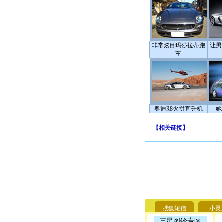
非常炫目玛莎拉蒂跑
让男
车
奥迪R8火拼直升机
她
【
相关链接
】
搜狐短信
小灵
三星图铃专区