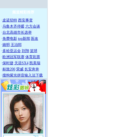
频道精彩推荐
·
皮诺切特
西安事变
·
乌鲁木齐停暖
六方会谈
·
台北高雄市长选举
·
免费电影
top新闻
医改
·
姚明
王治郅
·
多哈亚运会
刘翔
篮球
·
欧洲冠军联赛
体育彩票
·
保时捷
天语SX4
凯美瑞
·
标致206
荣威
长安奔奔
·
搜狗紫光拼音输入法下载