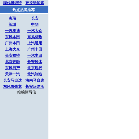
现代雅绅特
萨拉毕加索
热点品牌推荐
奇瑞
长安
长城
中华
一汽奥迪
一汽大众
东风本田
东风标致
广州本田
上汽通用
上海大众
广州丰田
长安福特
一汽丰田
北京奔驰
长安铃木
东风日产
北京现代
天津一汽
北汽制造
长安马自达
海南马自达
东风雪铁龙
长安沃尔沃
给编辑写信