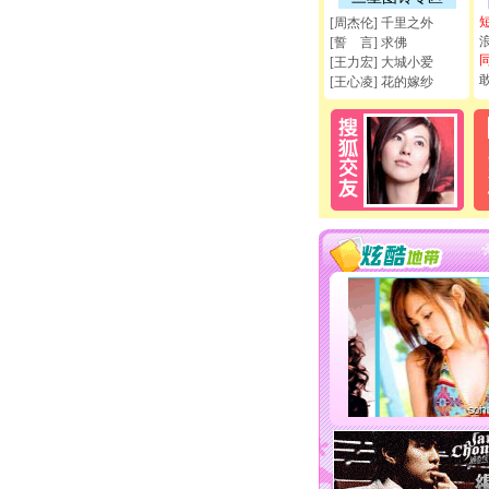
[周杰伦] 千里之外
[誓 言] 求佛
[王力宏] 大城小爱
[王心凌] 花的嫁纱