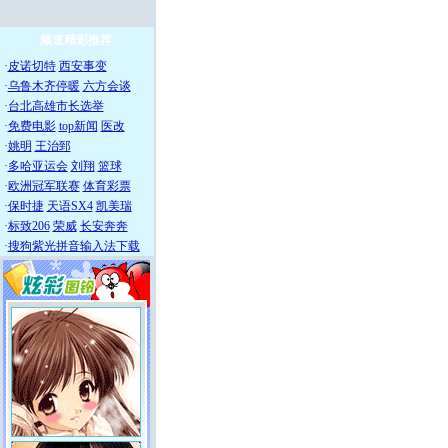
频道精彩推荐
·
皮诺切特
西安事变
·
乌鲁木齐停暖
六方会谈
·
台北高雄市长选举
·
免费电影
top新闻
医改
·
姚明
王治郅
·
多哈亚运会
刘翔
篮球
·
欧洲冠军联赛
体育彩票
·
保时捷
天语SX4
凯美瑞
·
标致206
荣威
长安奔奔
·
搜狗紫光拼音输入法下载