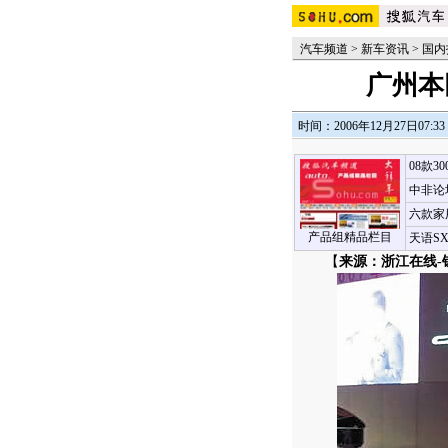
汽车频道
>
新车资讯
>
国内
广州本
时间：2006年12月27日07:33
08款3
中非论
六款家
产品组精品栏目
天语S
【
来源：浙江在线-