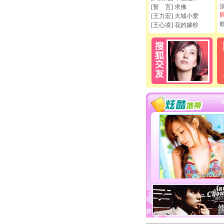
[誓 言] 求佛
[王力宏] 大城小爱
[王心凌] 花的嫁纱