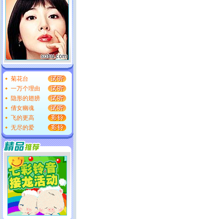
菊花台
一万个理由
隐形的翅膀
倩女幽魂
飞的更高
无尽的爱