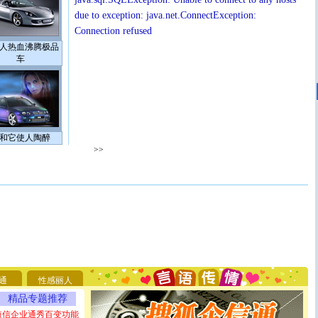
due to exception: java.net.ConnectException:
Connection refused
人热血沸腾极品
车
和它使人陶醉
>>
[圣诞节]
圣诞节到了，想想没什么送给你的，又不打算给
你太多，只有给你五千万：千万快乐！千万要健康！千万
要平安！千万要知足！千万不要忘记我！
[圣诞节]
不只这样的日子才会想起你,而是这样的日子才
通
性感丽人
能正大光明地骚扰你,告诉你,圣诞要快乐!新年要快乐!天
精品专题推荐
天都要快乐噢!
[圣诞节]
奉上一颗祝福的心,在这个特别的日子里,愿幸福,
短信企业通秀百变功能