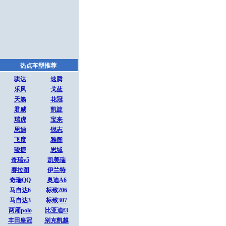
热点车型推荐
骐达
速腾
乐风
戈蓝
天籁
花冠
君威
凯旋
瑞虎
宝来
思迪
锐志
飞度
雅阁
骏捷
思域
奇瑞v5
凯美瑞
赛拉图
伊兰特
奇瑞QQ
奥迪A6
马自达6
标致206
马自达3
标致307
两厢polo
比亚迪f3
丰田皇冠
别克凯越