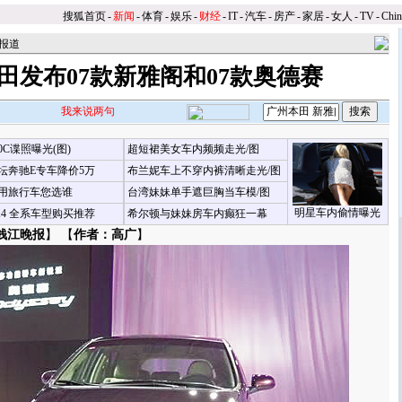
搜狐首页
-
新闻
-
体育
-
娱乐
-
财经
-
IT
-
汽车
-
房产
-
家居
-
女人
-
TV
-
Chi
报道
田发布07款新雅阁和07款奥德赛
我来说两句
00C谍照曝光(图)
超短裙美女车内频频走光/图
坛奔驰E专车降价5万
布兰妮车上不穿内裤清晰走光/图
用旅行车您选谁
台湾妹妹单手遮巨胸当车模/图
明星车内偷情曝光
X4 全系车型购买推荐
希尔顿与妹妹房车内癫狂一幕
钱江晚报
】 【
作者：高广
】