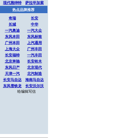
现代雅绅特
萨拉毕加索
热点品牌推荐
奇瑞
长安
长城
中华
一汽奥迪
一汽大众
东风本田
东风标致
广州本田
上汽通用
上海大众
广州丰田
长安福特
一汽丰田
北京奔驰
长安铃木
东风日产
北京现代
天津一汽
北汽制造
长安马自达
海南马自达
东风雪铁龙
长安沃尔沃
给编辑写信