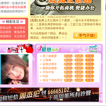
如意,快乐,鲜花,一切美好的祝愿与你同在.圣诞快乐!
浪漫情怀一起漫步音乐
[元旦]
看到你我会触电；看不到你我要充电；没有你我会
同城约会今夜告别寂寞
断电。爱你是我职业，想你是我事业，抱你是我特长，吻
敢来挑战你的球技吗？
你是我专业！水晶之恋祝你新年快乐
[元旦]
如果上天让我许三个愿望，一是今生今世和你在一
精彩生活
起；二是再生再世和你在一起；三是三生三世和你不再分
离。水晶之恋祝你新年快乐
星座运势
每日财运
[元旦]
当我狠下心扭头离去那一刻，你在我身后无助地哭
花边新闻
魔鬼辞典
今日运程如何？财运、事业运、
泣，这痛楚让我明白我多么爱你。我转身抱住你：这猪不
情感测试
生活笑话
桃花运，给你详细道来！！！
卖了。水晶之恋祝你新年快乐。
[春节]
风柔雨润好月圆，半岛铁盒伴身边，每日尽显开心
颜！冬去春来似水如烟，劳碌人生需尽欢！听一曲轻歌，
道一声平安！新年吉祥万事如愿
[春节]
传说薰衣草有四片叶子：第一片叶子是信仰，第二
死了都要爱
片叶子是希望，第三片叶子是爱情，第四片叶子是幸运。
上海滩
送你一棵薰衣草，愿你新年快乐！
寂寞沙洲冷
[圣诞节]
圣诞节到了，想想没什么送给你的，又不打算给
隐形的翅膀
你太多，只有给你五千万：千万快乐！千万要健康！千万
不怕不怕
要平安！千万要知足！千万不要忘记我！
约定
[圣诞节]
不只这样的日子才会想起你,而是这样的日子才
谁动了我的琴弦
能正大光明地骚扰你,告诉你,圣诞要快乐!新年要快乐!天
天都要快乐噢!
[圣诞节]
奉上一颗祝福的心,在这个特别的日子里,愿幸福,
如意,快乐,鲜花,一切美好的祝愿与你同在.圣诞快乐!
[元旦]
看到你我会触电；看不到你我要充电；没有你我会
断电。爱你是我职业，想你是我事业，抱你是我特长，吻