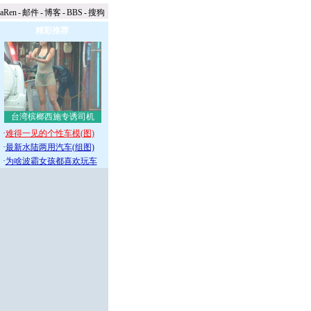
naRen
-
邮件
-
博客
-
BBS
-
搜狗
精彩推荐
台湾槟榔西施专诱司机
·
难得一见的个性车模(图)
·
最新水陆两用汽车(组图)
·
为啥波霸女孩都喜欢玩车