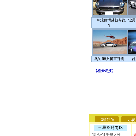
非常炫目玛莎拉蒂跑
让男
车
奥迪R8火拼直升机
她
【
相关链接
】
搜狐短信
小灵
三星图铃专区
[周杰伦] 千里之外