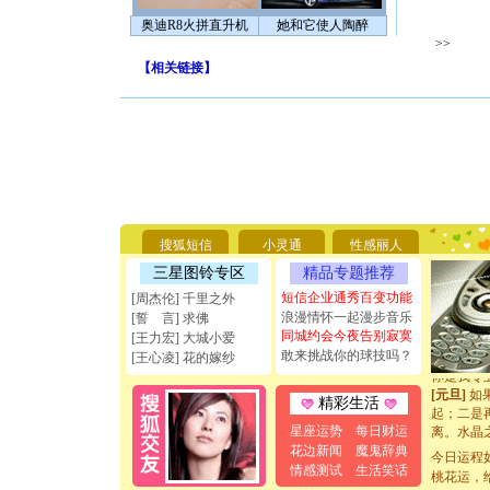
奥迪R8火拼直升机
她和它使人陶醉
>>
【
相关链接
】
[圣诞节]
你太多，
要平安！
[圣诞节]
搜狐短信
小灵通
性感丽人
能正大光明
三星图铃专区
精品专题推荐
天都要快
[圣诞节]
短信企业通秀百变功能
[周杰伦] 千里之外
如意,快乐
浪漫情怀一起漫步音乐
[誓 言] 求佛
[元旦]
看
同城约会今夜告别寂寞
[王力宏] 大城小爱
断电。爱
敢来挑战你的球技吗？
[王心凌] 花的嫁纱
你是我专
[元旦]
如
精彩生活
起；二是
离。水晶
星座运势
每日财运
[元旦]
当
花边新闻
魔鬼辞典
今日运程
泣，这痛
情感测试
生活笑话
桃花运，
卖了。水