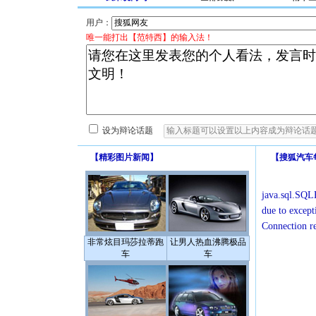
用户：
唯一能打出【范特西】的输入法！
设为辩论话题
【
精彩图片新闻
】
【
搜狐汽车
java.sql.SQLE
due to except
Connection r
非常炫目玛莎拉蒂跑
让男人热血沸腾极品
车
车