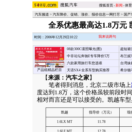
搜狐首页
-
新闻
-
体育
汽车频道
>
汽车降价、促销、涨价、报价信息一网打尽
>
国产
全系优惠最高达1.8万元
我来说两句
时间：2006年12月29日10:22
08款300C谍照曝光(图)
超短裙
中非论坛奔驰E专车降价5万
布兰妮
六款家用旅行车您选谁
台湾妹
产品组精品栏目
天语SX4 全系车型购买推荐
希尔顿
【
来源：汽车之家
】
笔者得到消息，北京二级市场上
度达到1.8万，这个价格虽较前段时
相对而言还是可以接受的。凯越车型
凯越
指导价（万元）
现
1.6LX MT
11.78
1.6LE MT
12.78