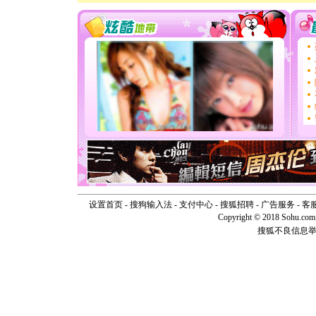
[春节]
风
颜！冬去
道一声平
[春节]
传
片叶子是
送你一棵
[圣诞节]
你太多，
要平安！
[圣诞节]
能正大光明
天都要快
[圣诞节]
如意,快乐
[元旦]
看
断电。爱
你是我专
设置首页
-
搜狗输入法
-
支付中心
-
搜狐招聘
-
广告服务
-
客
[元旦]
如
Copyright © 2018 Sohu.com I
起；二是
搜狐不良信息
离。水晶
[元旦]
当
泣，这痛
卖了。水
[春节]
风
颜！冬去
道一声平