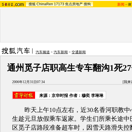
搜狐
ChinaRen
17173
焦点房地产
搜狗
新闻
-
体
汽车频道
>
汽车新闻
>
交通新闻
通州觅子店职高生专车翻沟1死2
2006年12月31日07:34
[
我来
来源：京华时报 作者：穆奕 李琳琳
昨天上午10点左右，近30名香河职教中
生趁元旦放假乘车返家。学生们所乘长途中
区觅子店路段准备超车时，因雪天路滑失控