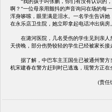
“我的孩子叫张鹏，你们有没有认识的，
啊？”一位母亲用颤抖的声音询问在场的每
浑身哆嗦，眼里满是泪水。一名学生告诉她
在永乐店卫生院，她立即拿起电话冲出病房
在潞河医院，几名受伤的学生见到亲人
天傍晚，部分伤势较轻的学生已经被家长接
据了解，中巴车主王国生已被通州警方
机宋建春在警方赶到时已逃逸，现警方正在
(责任