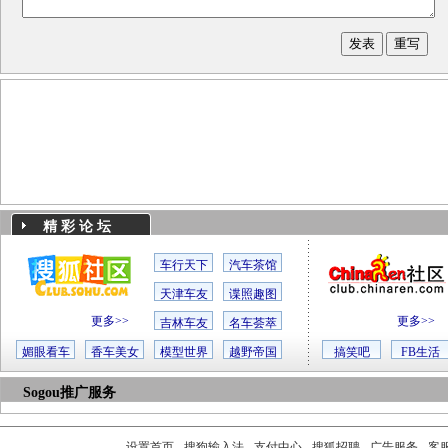
精 彩 论 坛
车行天下
汽车茶馆
天津车友
谍照趣图
更多>>
更多>>
吉林车友
名车荟萃
媚眼看车
香车美女
模型世界
越野帝国
搞笑吧
FB生活
Sogou推广服务
设置首页
-
搜狗输入法
-
支付中心
-
搜狐招聘
-
广告服务
-
客