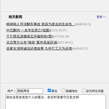
相关新闻
更多>>
·
精神病人导演翻车事故 谁该为逝去的生命负...
(06/08 08:23)
·
中巴翻沟 一名学生死亡(组图)
(12/31 02:37)
·
千斤西瓜遗撒南五环被哄抢(图)
(07/14 01:29)
·
北京警方公布“骑抢”案件高发区域
(04/21 09:51)
·
农家女演绎诚信还债故事 九年打工只为还债
(04/18 02:27)
用户：
匿名
隐藏地址
设为辩论话题