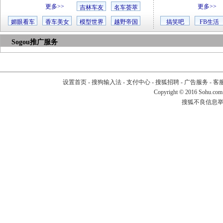
更多>>
更多>>
吉林车友
名车荟萃
媚眼看车
香车美女
模型世界
越野帝国
搞笑吧
FB生活
Sogou推广服务
设置首页
-
搜狗输入法
-
支付中心
-
搜狐招聘
-
广告服务
-
客
Copyright
©
2016 Sohu.com
搜狐不良信息