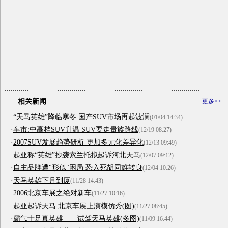
相关新闻
更多>>
·
“天马英雄”降临寒冬 国产SUV市场再起波澜
(01/04 14:34)
·
车市:中高档SUV升温 SUV要走贵族路线
(12/19 08:27)
·
2007SUV发展趋势研析 更加多元化差异化
(12/13 09:49)
·
起亚称“英雄”抄袭索兰托拟起诉河北天马
(12/07 09:12)
·
自主品牌遭"形似"困局 恐入死胡同难转身
(12/04 10:26)
·
天马英雄下月到厦
(11/28 14:43)
·
2006北京车展之绝对新车
(11/27 10:16)
·
起亚起诉天马 北京车展上演模仿秀(图)
(11/27 08:45)
·
霸气十足真英雄――试驾天马英雄(多图)
(11/09 16:44)