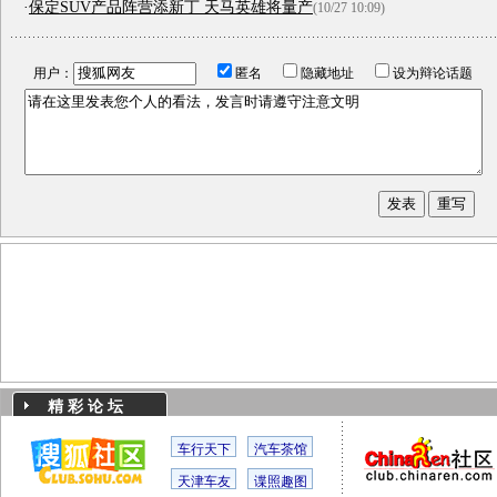
·
保定SUV产品阵营添新丁 天马英雄将量产
(10/27 10:09)
用户：
匿名
隐藏地址
设为辩论话题
精 彩 论 坛
车行天下
汽车茶馆
天津车友
谍照趣图