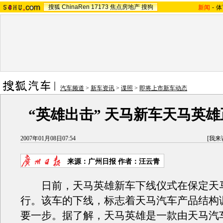
搜狐
ChinaRen
17173
焦点房地产
搜狗
新闻
-
体
汽车频道
>
新车资讯
>
谍照
>
即将上市新车动态
“英雄出击” 天马新车天马英
2007年01月08日07:54
[
我来
来源：广州日报 作者：汪云青
日前，天马英雄新车下线仪式在保定天
行。该车的下线，标志着天马汽车产品结构
要一步。据了解，天马英雄是一款由天马汽