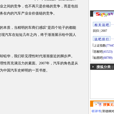
业之间的竞争，也不再只是价格的竞争，而是包括
务在内的汽车产业全价值链的竞争。
相 关 说 吧
本质，当精明的车商们感叹“是四个轮子的都能
回归
|
2007
发现汽车在短短几年之内，终于渐渐展示给中国人
说 吧 排 行
上证指数
(7744
苏醒吧
(41523)
却铅华，我们听见理性时代渐渐接近的脚步声。
贴图吧
(68789)
张理性而充满活力的素面。2007年，汽车的角色是从
搜狐分类 |
成为中国汽车史鲜明的一页书签。
·
听评书
|
郭德纲