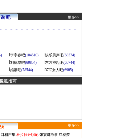
说 吧
更多>>
5)
李宇春吧
(104510)
快乐男声吧
(68574)
刘德华吧
(69854)
东方神起吧
(65744)
婚姻吧
(78544)
37℃女人吧
(6985)
 搜狐招商
更多>>
对口相声集
杜拉拉升职记
张震讲故事
红楼梦