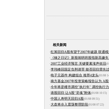
相关新闻
·
红筹回归A股有望于2007年破题 联通
·
《锺之日记》新股闹哄哄股指新高嫌失真,
·
2007工业经济预言:关键要素涨声依旧
(0
·
李玮峰回国足负荆请罪 能否回归需先
·
电子元器件:构建组合 推荐4龙头
(01/08 1
·
南方基金2007年投资策略报告认为 A股将
·
今年将是楼市调控"执行年" 调控执行
·
港股回归 让A股“灵魂”附体
(01/08 10:15)
·
中国人寿明天回归A股
(01/08 09:51)
·
大盘将步入震荡整理阶段
(01/08 07:22)