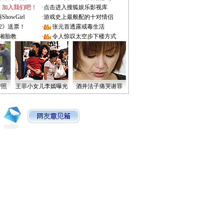
：加入我们吧！
·
点击进入搜狐娱乐影视库
owGirl
·
游戏史上最般配的十对情侣
2》送票！
·
张元首透露戒毒生活
湘胎教
·
令人惊叹太空步下楼方式
密照
王菲小女儿李嫣曝光
酒井法子痛哭谢罪