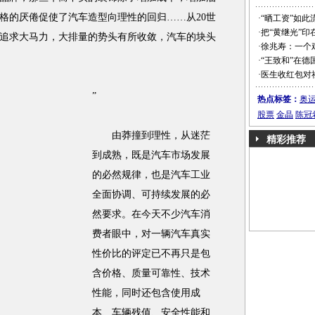
格的厌倦促使了汽车造型向理性的回归……从20世
·
“晒工资”如此
·
把“黄继光”印
国追求大马力，大排量的势头有所收敛，汽车的块头
·
徐兆寿：一个
·
“王致和”在德
·
医生收红包对
”
热点标签：
奥
股票
金晶
陈冠
由莽撞到理性，从迷茫
精彩推荐
到成熟，既是汽车市场发展
的必然规律，也是汽车工业
全面协调、可持续发展的必
然要求。在今天不少汽车消
费者眼中，对一辆汽车真实
性价比的评定已不再只是包
含价格、质量可靠性、技术
性能，同时还包含使用成
本、车辆残值、安全性能和