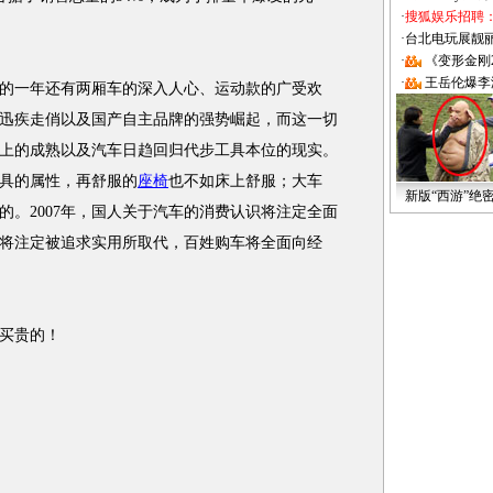
·
搜狐娱乐招聘
·
台北电玩展靓丽Sh
·
《变形金刚
·
王岳伦爆李
一年还有两厢车的深入人心、运动款的广受欢
迅疾走俏以及国产自主品牌的强势崛起，而这一切
上的成熟以及汽车日趋回归代步工具本位的现实。
具的属性，再舒服的
座椅
也不如床上舒服；大车
新版“西游”绝
的。2007年，国人关于汽车的消费认识将注定全面
将注定被追求实用所取代，百姓购车将全面向经
买贵的！