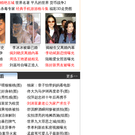
-精绝古城
世界名著
平凡的世界
货币战争2
毒杀毒专家
经典手机游游格斗集
福彩3D走势图
情史
李冰冰被爆已婚
揭秘生父离婚内幕
孕
·
揭刘晓庆离婚内幕
·
李幼斌新恋情曝光
婚
·
周迅王艳婆媳相见
·
陆毅爱女照首曝光
折
·
刘嘉玲自曝正造人
·
陈好新男友被曝光
 后
更多>>
喂猕猴桃(图)
·
独家：章子怡带妈妈看电影
好身材(图)
·
佟大为马伊琍再度牵手(图)
秀性感(图)
·
倪萍赵忠祥十年后再携手
服装皆为租赁
·
刘涛富豪老公为家产求生子
颜乘地铁被拍
·
舒淇醉酒瞬间惨被抓拍(图)
做活体解剖
·
实拍漂亮的地摊西施(组图)
的暴烈脾气
·
世界九大罪恶之城(组图)
遇灵异事件
·
李孝利新欢私密视频曝光
成命案导火索
·
孟庭苇可爱儿子最新照(图)