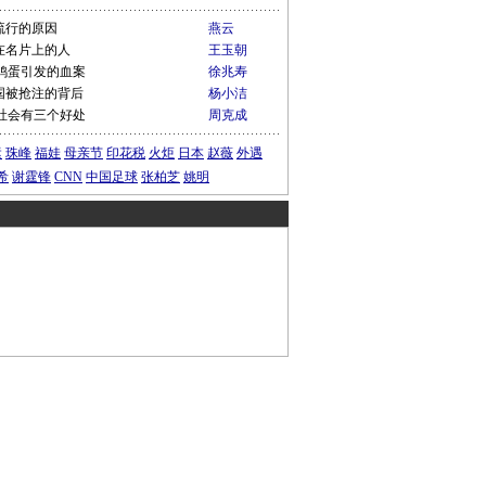
流行的原因
燕云
在名片上的人
王玉朝
鸡蛋引发的血案
徐兆寿
国被抢注的背后
杨小洁
社会有三个好处
周克成
运
珠峰
福娃
母亲节
印花税
火炬
日本
赵薇
外遇
希
谢霆锋
CNN
中国足球
张柏芝
姚明