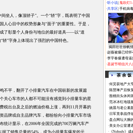
·
听小说
|
鬼吹灯1
·
共享区
|
手机病
坐人，像顶轿子”。一个“轿”字，既表明了中国
国人心目中的权势形象与“面子”的重要性。于是，
成了彰显个人身份与地位的最好道具——以“道
的“轿”字身上体现出了强烈的中国特色。
揭田壮壮徐帆
·
赵薇被爆已经怀
·
李宇春爆遭母逼
·
圣诞节明信片八
茶 余 饭
·
何炅获地产大亨
·
陈慧琳产后恢复
鸣不平，翻开了小排量汽车在中国崭新的发展篇
·
殷桃街头休闲装
何一个关心车市的人都不可能没有感觉到小排量车的星
·
范冰冰红地毯
费税出台及之后的燃油价格上涨，再到11月开幕的
·
姚晨与老公素
·
日军竟拿战俘
资品牌或自主品牌汽车，都纷纷向小排量汽车市场
·
盘点网坛大腕
统计显示，在2006年全国完成的700万辆汽车产
·
美女办公室遭
·
《Nobody》
就占据了销售总量的54%，成为小排量车爆发的元