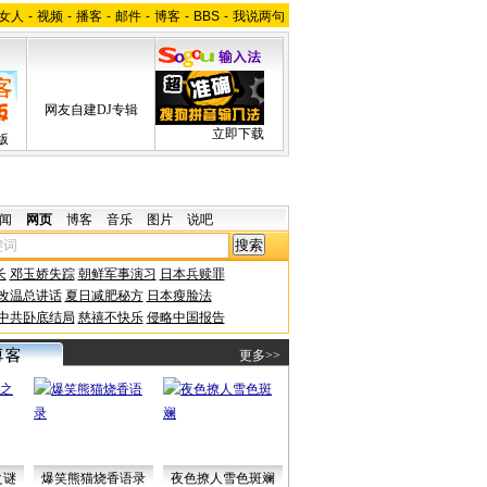
女人
-
视频
-
播客
-
邮件
-
博客
-
BBS
-
我说两句
网友自建DJ专辑
立即下载
版
闻
网页
博客
音乐
图片
说吧
长
邓玉娇失踪
朝鲜军事演习
日本兵赎罪
改温总讲话
夏日减肥秘方
日本瘦脸法
中共卧底结局
慈禧不快乐
侵略中国报告
更多>>
之谜
爆笑熊猫烧香语录
夜色撩人雪色斑斓