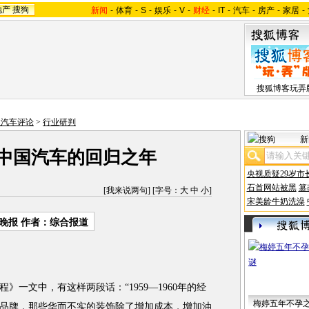
地产
搜狗
新闻
-
体育
-
S
-
娱乐
-
V
-
财经
-
IT
-
汽车
-
房产
-
家居
-
搜狐博客玩弄
狐汽车评论
>
行业研判
新
年 中国汽车的回归之年
央视质疑29岁市
石首网站被黑
篡
[
我来说两句
] [字号：
大
中
小
]
宋美龄牛奶洗澡
晚报 作者：综合报道
文中，有这样两段话：“1959—1960年的经
梅婷五年不孕
品牌，那些华而不实的装饰除了增加成本，增加油