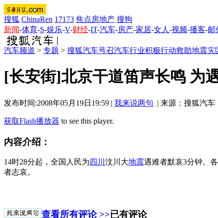
搜狐
ChinaRen
17173
焦点房地产
搜狗
新闻
-
体育
-
S
-
娱乐
-
V
-
财经
-
IT
-
汽车
-
房产
-
家居
-
女人
-
视频
-
播客
-
邮
汽车频道
>
专题
>
搜狐汽车号召汽车行业积极行动救助地震灾
[长安街]北京干道笛声长鸣 为
发布时间:2008年05月19日19:59 |
我来说两句
| 来源：搜狐汽车
获取Flash播放器
to see this player.
内容介绍：
14时28分起，全国人民为
四川
汶川大
地震
遇难者默哀3分钟。
者志哀。
查看所有评论 >>
已有评论