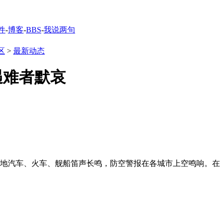
件
-
博客
-
BBS
-
我说两句
区
>
最新动态
遇难者默哀
各地汽车、火车、舰船笛声长鸣，防空警报在各城市上空鸣响。在