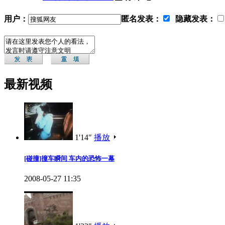
用户：
匿名发表：
隐藏发表：
最新视频
1'14"
播放
[碰撞]撞车瞬间 车内的恐怖一幕
2008-05-27 11:35