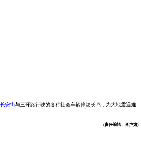
长安街
与三环路行驶的各种社会车辆停驶长鸣，为大地震遇难
(责任编辑：肖声肃)