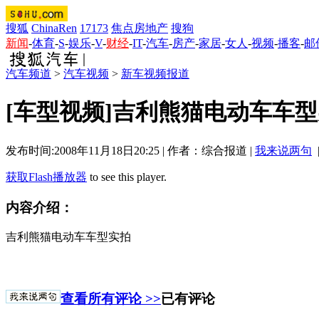
搜狐
ChinaRen
17173
焦点房地产
搜狗
新闻
-
体育
-
S
-
娱乐
-
V
-
财经
-
IT
-
汽车
-
房产
-
家居
-
女人
-
视频
-
播客
-
邮
汽车频道
>
汽车视频
>
新车视频报道
[车型视频]吉利熊猫电动车车
发布时间:2008年11月18日20:25 | 作者：综合报道 |
我来说两句
获取Flash播放器
to see this player.
内容介绍：
吉利熊猫电动车车型实拍
查看所有评论 >>
已有评论