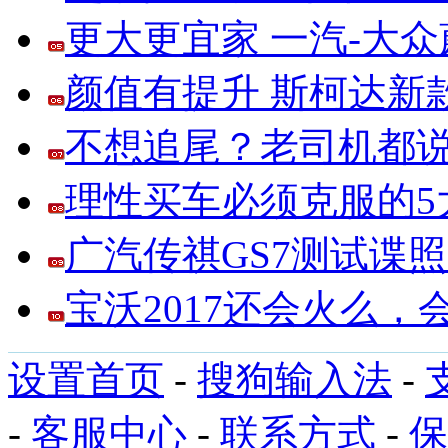
更大更宜家 一汽-大
颜值有提升 斯柯达新
不想追尾？老司机都说
理性买车必须克服的5大
广汽传祺GS7测试谍
宝沃2017还会火么
设置首页
-
搜狗输入法
-
-
客服中心
-
联系方式
-
保