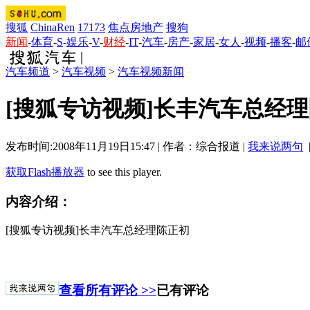
搜狐
ChinaRen
17173
焦点房地产
搜狗
新闻
-
体育
-
S
-
娱乐
-
V
-
财经
-
IT
-
汽车
-
房产
-
家居
-
女人
-
视频
-
播客
-
邮
汽车频道
>
汽车视频
>
汽车视频新闻
[搜狐专访视频]长丰汽车总经
发布时间:2008年11月19日15:47 | 作者：综合报道 |
我来说两句
获取Flash播放器
to see this player.
内容介绍：
[搜狐专访视频]长丰汽车总经理陈正初
查看所有评论 >>
已有评论