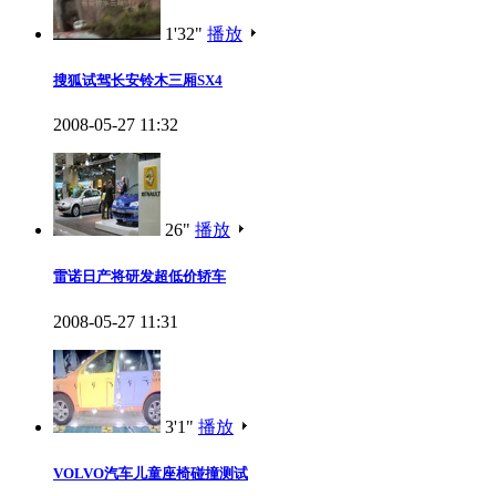
1'32"
播放
搜狐试驾长安铃木三厢SX4
2008-05-27 11:32
26"
播放
雷诺日产将研发超低价轿车
2008-05-27 11:31
3'1"
播放
VOLVO汽车儿童座椅碰撞测试