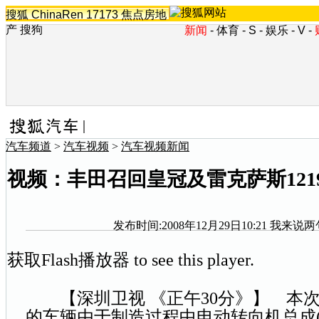
搜狐
ChinaRen
17173
焦点房地
产
搜狗
新闻
-
体育
-
S
-
娱乐
-
V
-
汽车频道
>
汽车视频
>
汽车视频新闻
视频：丰田召回皇冠及雷克萨斯1219
发布时间:2008年12月29日10:21
我来说两
获取Flash播放器
to see this player.
【深圳卫视 《正午30分》】 本
的车辆由于制造过程中电动转向机总成(E