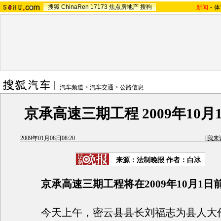
搜狐
ChinaRen
17173
焦点房地产
搜狗
新闻
-
体
汽车频道
>
汽车交通
>
公路信息
京承高速三期工程 2009年10
2009年01月08日08:20
[
我来
来源：
法制晚报
作者：白冰
京承高速三期工程将在2009年10月1日
今天上午，密云县县长刘福志为县人大