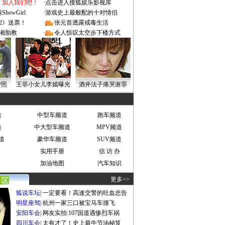
：加入我们吧！
·
点击进入搜狐娱乐影视库
owGirl
·
游戏史上最般配的十对情侣
2》送票！
·
张元首透露戒毒生活
湘胎教
·
令人惊叹太空步下楼方式
密照
王菲小女儿李嫣曝光
酒井法子痛哭谢罪
道
中型车频道
跑车频道
道
中大型车频道
MPV频道
道
豪华车频道
SUV频道
实用手册
信 访 办
加油地图
汽车知识
更多>>
狐说车坛
|
一定要看！高速交警的吐血忠告
明星座驾
|
杭州一家三口被宝马车撞飞
安阳车会
|
网友实拍:107国道遇惨烈车祸
四川车会
|
太有才了！史上最牛节油秘笈