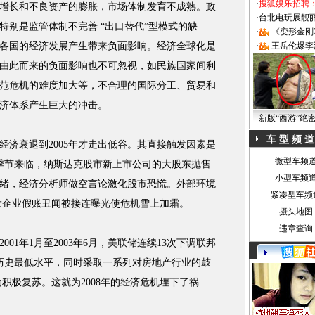
·
搜狐娱乐招聘
增长和不良资产的膨胀，市场体制发育不成熟。政
·
台北电玩展靓丽Sh
特别是监管体制不完善 “出口替代”型模式的缺
·
《变形金刚
各国的经济发展产生带来负面影响。经济全球化是
·
王岳伦爆李
由此而来的负面影响也不可忽视，如民族国家间利
范危机的难度加大等，不合理的国际分工、贸易和
济体系产生巨大的冲击。
新版“西游”绝
车 型 频 道
经济衰退到2005年才走出低谷。其直接触发因素是
微型车频
税季节来临，纳斯达克股市新上市公司的大股东抛售
小型车频
绪，经济分析师做空言论激化股市恐慌。外部环境
紧凑型车频
列大企业假账丑闻被接连曝光使危机雪上加霜。
摄头地图
违章查询
1年1月至2003年6月，美联储连续13次下调联邦
的历史最低水平，同时采取一系列对房地产行业的鼓
积极复苏。这就为2008年的经济危机埋下了祸