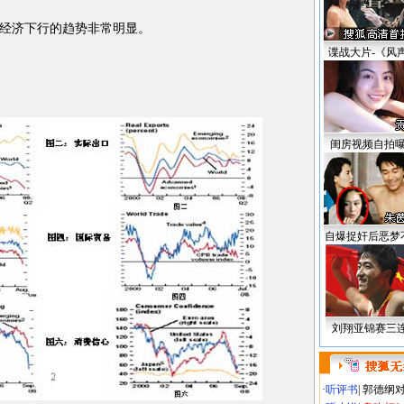
经济下行的趋势非常明显。
谍战大片-《风
闺房视频自拍
自爆捉奸后恶梦
刘翔亚锦赛三
·
听评书
|
郭德纲