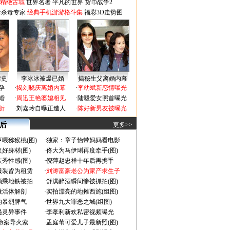
-精绝古城
世界名著
平凡的世界
货币战争2
毒杀毒专家
经典手机游游格斗集
福彩3D走势图
情史
李冰冰被爆已婚
揭秘生父离婚内幕
孕
·
揭刘晓庆离婚内幕
·
李幼斌新恋情曝光
婚
·
周迅王艳婆媳相见
·
陆毅爱女照首曝光
折
·
刘嘉玲自曝正造人
·
陈好新男友被曝光
 后
更多>>
喂猕猴桃(图)
·
独家：章子怡带妈妈看电影
好身材(图)
·
佟大为马伊琍再度牵手(图)
秀性感(图)
·
倪萍赵忠祥十年后再携手
服装皆为租赁
·
刘涛富豪老公为家产求生子
颜乘地铁被拍
·
舒淇醉酒瞬间惨被抓拍(图)
做活体解剖
·
实拍漂亮的地摊西施(组图)
的暴烈脾气
·
世界九大罪恶之城(组图)
遇灵异事件
·
李孝利新欢私密视频曝光
成命案导火索
·
孟庭苇可爱儿子最新照(图)