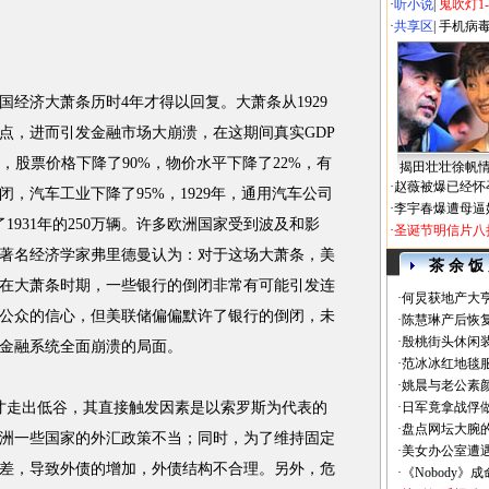
·
听小说
|
鬼吹灯1
·
共享区
|
手机病
经济大萧条历时4年才得以回复。大萧条从1929
起点，进而引发金融市场大崩溃，在这期间真实GDP
%，股票价格下降了90%，物价水平下降了22%，有
揭田壮壮徐帆
·
赵薇被爆已经怀
倒闭，汽车工业下降了95%，1929年，通用汽车公司
·
李宇春爆遭母逼
了1931年的250万辆。许多欧洲国家受到波及和影
·
圣诞节明信片八
美国著名经济学家弗里德曼认为：对于这场大萧条，美
茶 余 饭
在大萧条时期，一些银行的倒闭非常有可能引发连
·
何炅获地产大亨
公众的信心，但美联储偏偏默许了银行的倒闭，未
·
陈慧琳产后恢复
·
殷桃街头休闲装
金融系统全面崩溃的局面。
·
范冰冰红地毯
·
姚晨与老公素
才走出低谷，其直接触发因素是以索罗斯为代表的
·
日军竟拿战俘
·
盘点网坛大腕
洲一些国家的外汇政策不当；同时，为了维持固定
·
美女办公室遭
差，导致外债的增加，外债结构不合理。另外，危
·
《Nobody》