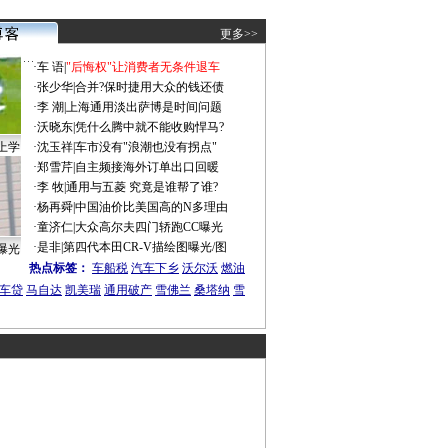
更多>>
·
车 语
|
"后悔权"让消费者无条件退车
·
张少华
|
合并?保时捷用大众的钱还债
·
李 潮
|
上海通用淡出萨博是时间问题
·
沃晓东
|
凭什么腾中就不能收购悍马?
上学
·
沈玉祥
|
车市没有"浪潮也没有拐点"
·
郑雪芹
|
自主频接海外订单出口回暖
·
李 牧
|
通用与五菱 究竟是谁帮了谁?
·
杨再舜
|
中国油价比美国高的N多理由
·
童济仁
|
大众高尔夫四门轿跑CC曝光
·
是非
|
第四代本田CR-V描绘图曝光/图
曝光
热点标签：
车船税
汽车下乡
沃尔沃
燃油
车贷
马自达
凯美瑞
通用破产
雪佛兰
桑塔纳
雪