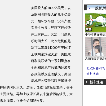
美国投入的7000亿美元，以
及欧洲各国投入的几千亿美
元，如杯水车薪，没有产生
实质性效果，经济下行趋势
并没有停止。其次，问题累
中学生乘直升机
积时间太长，此次危机的起
源可以追溯到2000年美国IT
互联网泡沫破灭后，美国政
高圆圆同居男友
府和美联储的一系列重点在
金融和房地产领域的经济复
税
保时捷
悍马
铁龙
收购
苏政策以及监管缺失，美国
房地产的荣景和以房屋抵押
新车速递
持续的时间太久。进而，导致问题极度复杂，各种
主要症结。再加上政府长期以来监管职能缺失，大
雪上加霜，很难在短期能恢复。