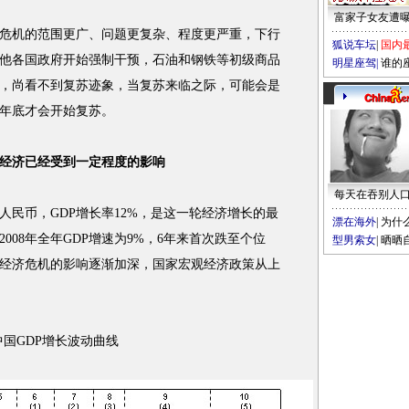
富家子女友遭
机的范围更广、问题更复杂、程度更严重，下行
狐说车坛
|
国内
他各国政府开始强制干预，石油和钢铁等初级商品
明星座驾
|
谁的
，尚看不到复苏迹象，当复苏来临之际，可能会是
0年底才会开始复苏。
经济已经受到一定程度的影响
每天在吞别人
元人民币，GDP增长率12%，是这一轮经济增长的最
漂在海外
|
为什
2008年全年GDP增速为9%，6年来首次跌至个位
型男索女
|
晒晒
国经济危机的影响逐渐加深，国家宏观经济政策从上
国GDP增长波动曲线