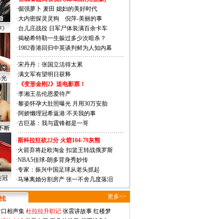
·
倔强萝卜
麦田
媳妇的美好时代
·
大内密探灵灵狗
倪萍-美丽的事
声》
·
台儿庄战役 日军尸体装满百余卡车
·
揭秘希特勒一生躲过多少次暗杀？
·
1982香港回归中英谈判鲜为人知内幕
·
宋丹丹：张国立活得太累
·
满文军有望明日获释
曝光
·
《变形金刚2》送电影票！
·
李湘王岳伦恩爱待产
·
黎姿怀孕大肚照曝光 月用30万安胎
·
阿娇懒理冠希返港:不关我的事
·
古巨基：我与霆锋都是一哥
不断
·
斯科拉狂砍22分 火箭104-79灰熊
·
火箭弃将赴欧淘金 扣篮王转战俄罗斯
·
NBA5佳球-朗多背身秀妙传
·
专家：振兴中国足球从老头抓起
连冠
·
马琳离婚分割房产 张一不舍几度落泪
更多>>
对口相声集
杜拉拉升职记
张震讲故事
红楼梦