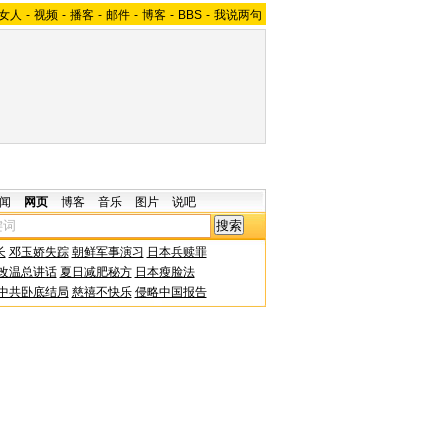
女人
-
视频
-
播客
-
邮件
-
博客
-
BBS
-
我说两句
闻
网页
博客
音乐
图片
说吧
长
邓玉娇失踪
朝鲜军事演习
日本兵赎罪
改温总讲话
夏日减肥秘方
日本瘦脸法
中共卧底结局
慈禧不快乐
侵略中国报告