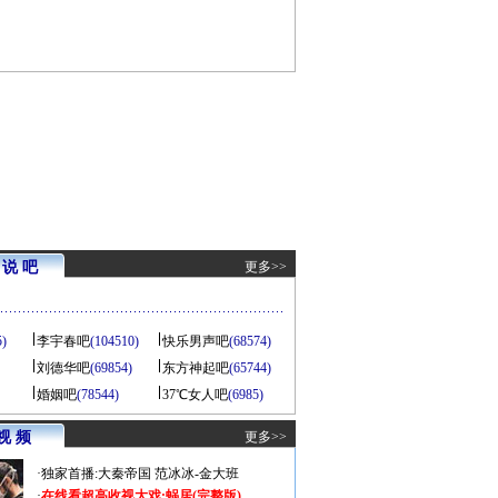
说 吧
更多>>
5)
李宇春吧
(104510)
快乐男声吧
(68574)
刘德华吧
(69854)
东方神起吧
(65744)
婚姻吧
(78544)
37℃女人吧
(6985)
视 频
更多>>
·
独家首播:大秦帝国
范冰冰-金大班
·
在线看超高收视大戏:
蜗居(完整版)