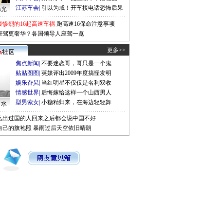
江苏车会
|
引以为戒！开车接电话恐怖后果
曝光
最惨烈的16起高速车祸
跑高速16保命注意事项
座驾更奢华？各国领导人座驾一览
更多>>
焦点新闻
|
不要迷恋哥，哥只是一个鬼
贴贴图图
|
英媒评出2009年度搞怪发明
娱乐旮旯
|
当红明星不仅仅是名利双收
情感世界
|
后悔嫁给这样一个山西男人
型男索女
|
小糖精归来，在海边轻轻舞
口水
么出过国的人回来之后都会说中国不好
自己的旗袍照
暴雨过后天空依旧晴朗