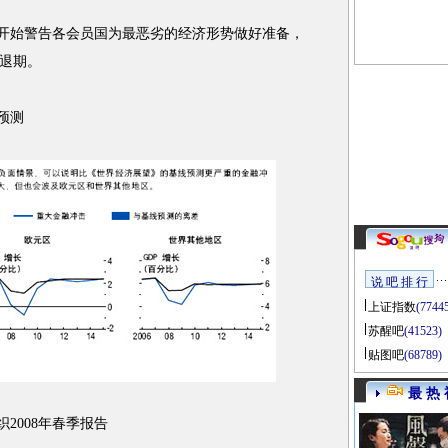
经开始警告各会员国为最恶劣的经济形势做好准备，
衰退期。
预测
说 吧 排 行
上证指数
(7744
苏醒吧
(41523)
贴图吧
(68789)
最 热 
2008年春季报告