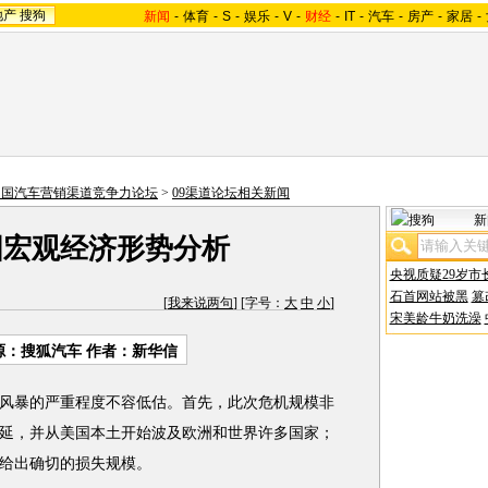
地产
搜狗
新闻
-
体育
-
S
-
娱乐
-
V
-
财经
-
IT
-
汽车
-
房产
-
家居
-
中国汽车营销渠道竞争力论坛
>
09渠道论坛相关新闻
新
中国宏观经济形势分析
央视质疑29岁市
石首网站被黑
篡
[
我来说两句
] [字号：
大
中
小
]
宋美龄牛奶洗澡
源：
搜狐汽车
作者：新华信
暴的严重程度不容低估。首先，此次危机规模非
延，并从美国本土开始波及欧洲和世界许多国家；
给出确切的损失规模。