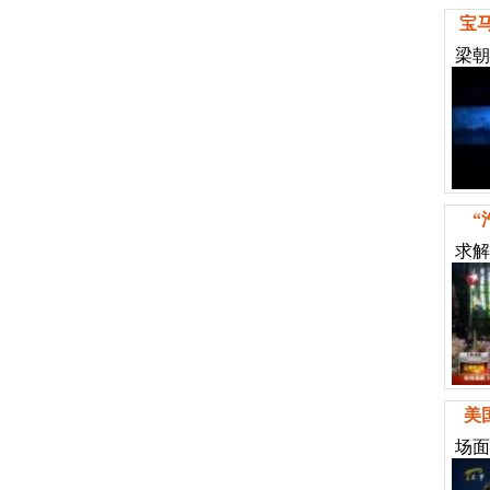
宝
梁朝
“
求解
美
场面