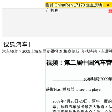
搜狐
ChinaRen
17173
焦点房地
产
搜狗
汽车频道
>
2009上海车展专题报道-梅赛德斯-奔驰特约
>
车展视
视频：第二届中国汽车营销
发布时间:2009年0
获取Flash播放器
to see this player.
2009年4月20日-28日，两年
幕。搜狐汽车派出最强大报道团