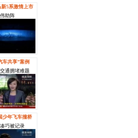
马新5系激情上市
伟助阵
汽车共享”案例
交通拥堵难题
国少年飞车撞桥
凑巧被记录