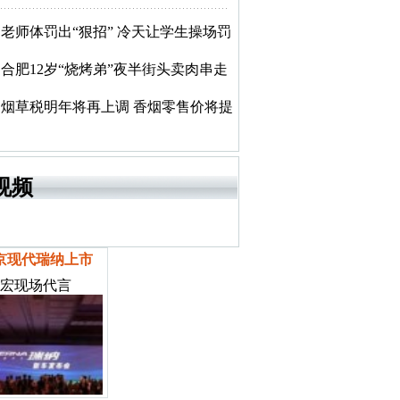
老师体罚出“狠招” 冷天让学生操场罚
合肥12岁“烧烤弟”夜半街头卖肉串走
烟草税明年将再上调 香烟零售价将提
视频
京现代瑞纳上市
宏现场代言