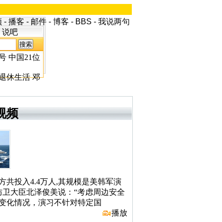
频
-
播客
-
邮件
-
博客
-
BBS
-
我说两句
说吧
号
中国21位
退休生活
邓
视频
方共投入4.4万人,其规模是美韩军演
防卫大臣北泽俊美说：“考虑周边安全
变化情况，演习不针对特定国
播放