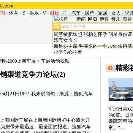
新闻
-
体育
-
S
-
娱乐
-
V
-
财经
-
IT
-
汽车
-
房产
-
家居
-
女人
-
视
新闻
网页
博客
音乐
图片
周慧敏肥妹照
张柏芝怀孕
明星身份证
漂亮女市长
新足协主席
毛泽东的十个儿女
朱镕基
小平伤心往事
频-2009上海车展
>
车展活动视频
精彩
渠道竞争力论坛(2)
4月21日18:51
我来说两句
| 来源：搜狐汽车
军演日美双
的6倍。日
一度的上海国际车展在上海新国际博览中心盛大开
保障环境的
队为您带来最迅速、最全面的报道。搜狐汽车
家。”…