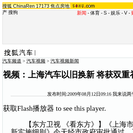
搜狐
ChinaRen
17173
焦点房地
产
搜狗
新闻
-
体育
-
S
-
娱乐
-
V
-
汽车频道
>
汽车视频
>
汽车视频新闻
视频：上海汽车以旧换新 将获双重
发布时间:2009年08月12日09:16
我来说两
获取Flash播放器
to see this player.
【东方卫视 《看东方》】《上海
新实施细则》今天经市政府审批通过，