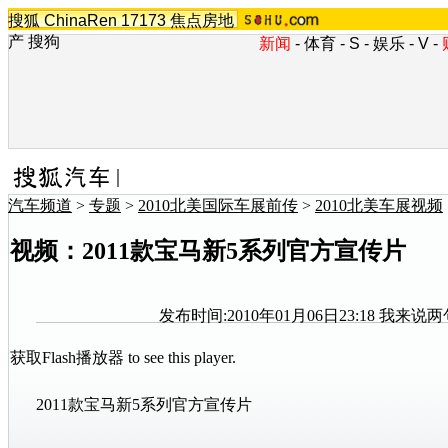
搜狐
ChinaRen
17173
焦点房地
产
搜狗
新闻
-
体育
-
S
-
娱乐
-
V
-
汽车频道
>
专题
>
2010北美国际车展前传
>
2010北美车展视频
视频：2011款宝马新5系列官方宣传片
发布时间:2010年01月06日23:18
我来说两
获取Flash播放器
to see this player.
2011款
宝马
新5系
列官方宣传片