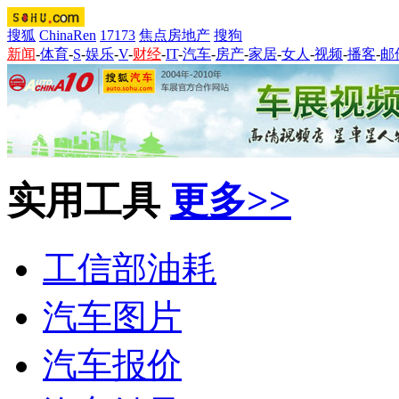
搜狐
ChinaRen
17173
焦点房地产
搜狗
新闻
-
体育
-
S
-
娱乐
-
V
-
财经
-
IT
-
汽车
-
房产
-
家居
-
女人
-
视频
-
播客
-
邮
实用工具
更多>>
工信部油耗
汽车图片
汽车报价