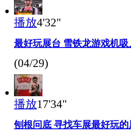
播放
4'32"
最好玩展台 雪铁龙游戏机吸
(04/29)
播放
17'34"
刨根问底 寻找车展最好玩的