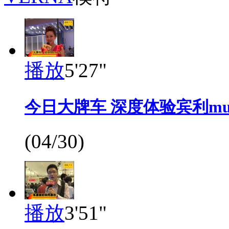
播放
5'27"
今日大牌车 深度体验宾利muls
(04/30)
播放
3'51"