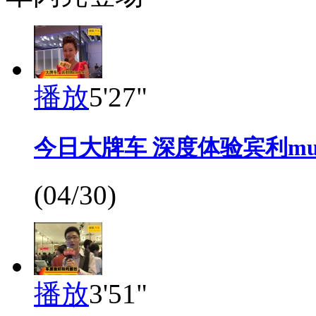
播放
5'27"
今日大牌车 深度体验宾利muls
(04/30)
播放
3'51"