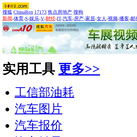
搜狐
ChinaRen
17173
焦点房地产
搜狗
新闻
-
体育
-
S
-
娱乐
-
V
-
财经
-
IT
-
汽车
-
房产
-
家居
-
女人
-
视频
-
播客
-
邮
实用工具
更多>>
工信部油耗
汽车图片
汽车报价