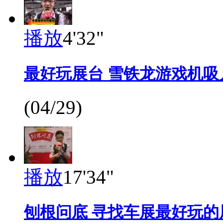
播放
4'32"
最好玩展台 雪铁龙游戏机吸
(04/29)
播放
17'34"
刨根问底 寻找车展最好玩的