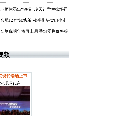
老师体罚出“狠招” 冷天让学生操场罚
合肥12岁“烧烤弟”夜半街头卖肉串走
烟草税明年将再上调 香烟零售价将提
视频
京现代瑞纳上市
宏现场代言