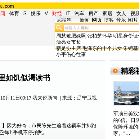
新闻
-
体育
-
S
-
娱乐
-
V
-
财经
-
IT
-
汽车
-
房产
-
家居
-
女人
-
视
新闻
网页
博客
音乐
图片
周慧敏肥妹照
张柏芝怀孕
明星身份证
漂亮女市长
新足协主席
毛泽东的十个儿女
朱镕基
小平伤心往事
精彩
公里如饥似渴读书
0月11日09:17
我来说两句
| 来源：辽宁卫视
军演日美双
的6倍。日
】因为好奇，市民陈先生追着这辆车并排跑
保障环境的
还掏出手机不停拍照。
家。”…