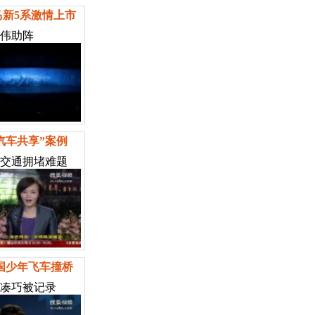
马新5系激情上市
伟助阵
汽车共享”案例
交通拥堵难题
国少年飞车撞桥
凑巧被记录