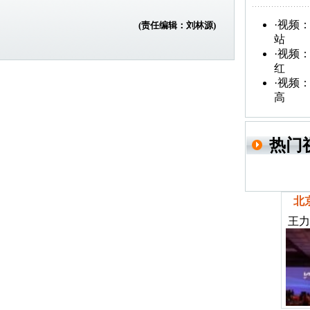
·
视频：
(责任编辑：刘林源)
站
·
视频：
红
·
视频：
高
热门
北
王力