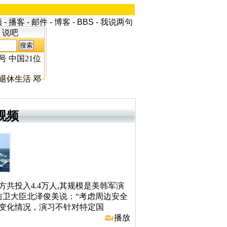
频
-
播客
-
邮件
-
博客
-
BBS
-
我说两句
说吧
号
中国21位
退休生活
邓
视频
方共投入4.4万人,其规模是美韩军演
防卫大臣北泽俊美说：“考虑周边安全
变化情况，演习不针对特定国
播放