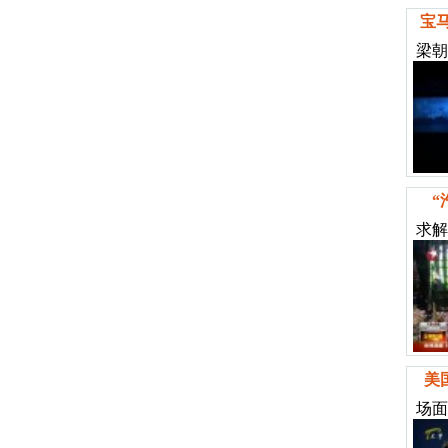
宝
梁朝
“
求解
美
场面