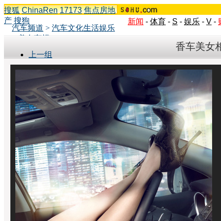
搜狐
ChinaRen
17173
焦点房地
产
搜狗
新闻
-
体育
-
S
-
娱乐
-
V
-
汽车频道
>
汽车文化生活娱乐
>
美女车模
香车美女
上一组