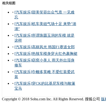
相关组图
[汽车娱乐]甜美笑容出众气质 一见难
忘
[汽车娱乐]机车美妞气场十足 来势"汹
汹"
[汽车娱乐]所谓珠圆玉润的车模 就是
这样
[汽车娱乐]高丽风光 韩国F1赛道女郎
[汽车娱乐]热辣车模身穿火红色裹胸裙
[汽车娱乐]窈窕小美人 雨天外出湿身
修车
[汽车娱乐]巾帼多英雌 不爱红装爱武
装
[汽车娱乐]穿CK的比基尼车模与敞篷
宝马
Copyright © 2018 Sohu.com Inc. All Rights Reserved. 搜狐公司
版