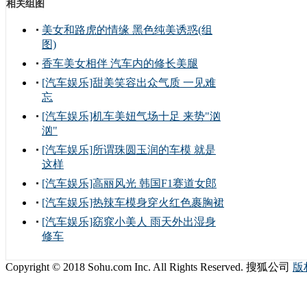
相关组图
美女和路虎的情缘 黑色纯美诱惑(组
图)
香车美女相伴 汽车内的修长美腿
[汽车娱乐]甜美笑容出众气质 一见难
忘
[汽车娱乐]机车美妞气场十足 来势"汹
汹"
[汽车娱乐]所谓珠圆玉润的车模 就是
这样
[汽车娱乐]高丽风光 韩国F1赛道女郎
[汽车娱乐]热辣车模身穿火红色裹胸裙
[汽车娱乐]窈窕小美人 雨天外出湿身
修车
Copyright © 2018 Sohu.com Inc. All Rights Reserved. 搜狐公司
版