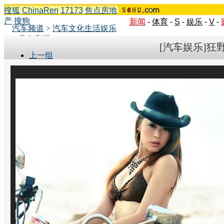
搜狐
ChinaRen
17173
焦点房地
产
搜狗
新闻
-
体育
-
S
-
娱乐
-
V
-
汽车频道
>
汽车文化生活娱乐
>
美女车模
[汽车娱乐]狂
上一组