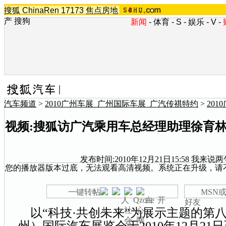
搜狐
ChinaRen
17173
焦点房地
产
搜狗
新闻
-
体育
-
S
-
娱乐
-
V
-
汽车频道
>
2010广州车展_广州国际车展_广汽传祺特约
>
20
视频:搜狐访广汽乘用车总经理助理徐育
发布时间:2010年12月21日15:58
我来说两
您的播放器版本过底，无法观看高清视频。系统正在升级，请
一键转帖
MSN或
好友
以“科技·共创未来”为展示主题的第