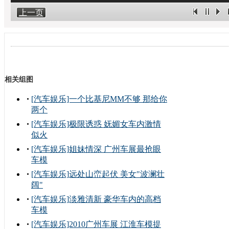
上一页
相关组图
[汽车娱乐]一个比基尼MM不够 那给你
两个
[汽车娱乐]极限诱惑 妩媚女车内激情
似火
[汽车娱乐]姐妹情深 广州车展最抢眼
车模
[汽车娱乐]远处山峦起伏 美女"波澜壮
阔"
[汽车娱乐]淡雅清新 豪华车内的高档
车模
[汽车娱乐]2010广州车展 江淮车模提