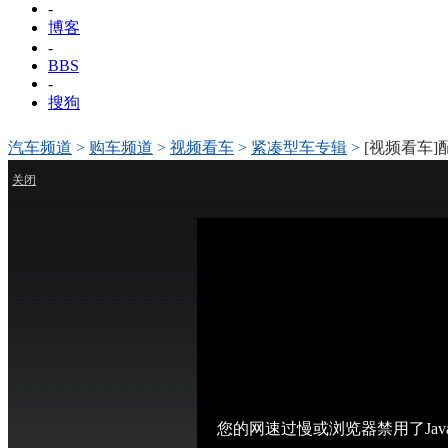
-
博客
-
BBS
-
搜狗
汽车频道
>
购车频道
>
视频看车
>
紧凑型车专辑
>
[视频看车]
关闭
您的网速过慢或浏览器禁用了Jav