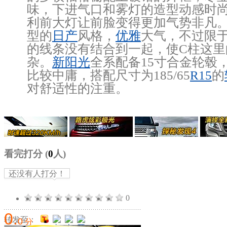
味，下进气口和雾灯的造型动感时
利前大灯让前脸变得更加气势非凡
型的
日产
风格，
优雅
大气，不过限
的线条没有结合到一起，使C柱这里
杂。
新阳光
全系配备15寸合金轮毂
比较中庸，搭配尺寸为185/65
R15
的
对舒适性的注重。
看完打分
(
0
人)
还没有人打分！
0
0
.
转发至：
0
分