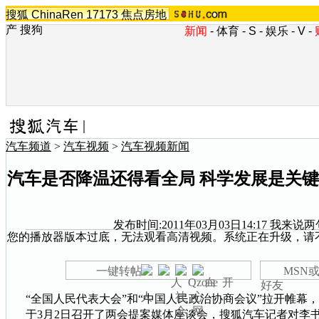
搜狐
ChinaRen
17173
焦点房地
产
搜狗
新闻
-
体育
-
S
-
娱乐
-
V
-
汽车频道
>
汽车视频
>
汽车视频新闻
汽车是否降温还得看全局 科学发展是关键
发布时间:2011年03月03日14:17
我来说两
您的播放器版本过底，无法观看高清视频。系统正在升级，请
一键转帖
MSN或
好友
“全国人民代表大会”和“中国人民政治协商会议”拉开帷幕，
于3月2日召开了两会提案媒体座谈会，搜狐汽车记者对李