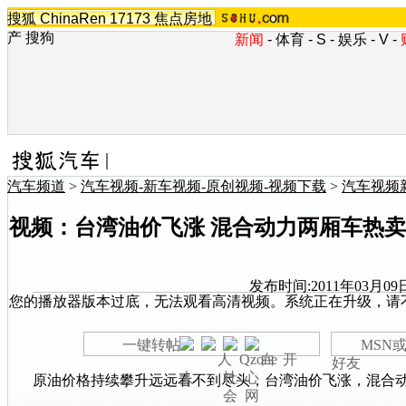
搜狐
ChinaRen
17173
焦点房地
产
搜狗
新闻
-
体育
-
S
-
娱乐
-
V
-
汽车频道
>
汽车视频-新车视频-原创视频-视频下载
>
汽车视频
视频：台湾油价飞涨 混合动力两厢车热卖
发布时间:2011年03月09日
您的播放器版本过底，无法观看高清视频。系统正在升级，请
一键转帖
MSN或
好友
原
油价
格持续攀升远远看不到尽头，台湾
油价
飞涨，混合