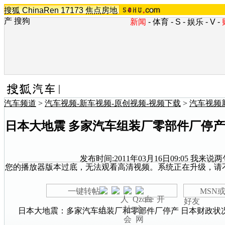
搜狐
ChinaRen
17173
焦点房地
产
搜狗
新闻
-
体育
-
S
-
娱乐
-
V
-
汽车频道
>
汽车视频-新车视频-原创视频-视频下载
>
汽车视频
日本大地震 多家汽车组装厂零部件厂停产
发布时间:2011年03月16日09:05
我来说两
您的播放器版本过底，无法观看高清视频。系统正在升级，请
一键转帖
MSN或
好友
日本大地震：多家汽车组装厂和零部件厂停产 日本财政状