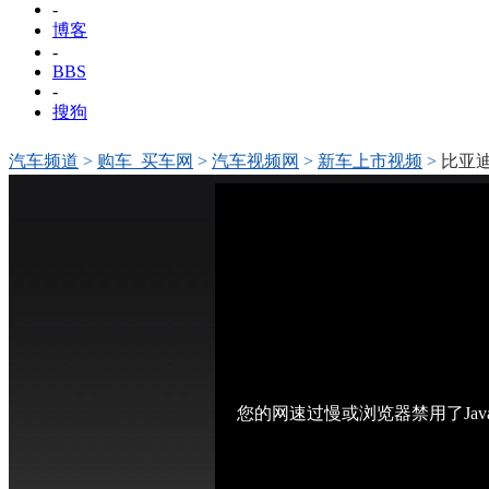
-
博客
-
BBS
-
搜狗
汽车频道
>
购车_买车网
>
汽车视频网
>
新车上市视频
>
比亚迪
您的网速过慢或浏览器禁用了Jav