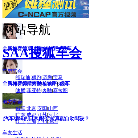
[汽车编辑的日常]雷克萨斯GS450h体验
网站导航
SAA搜狐车会
全新梅赛德斯-奔驰长轴距E级车
车型车会
|
福瑞迪
|
狮跑
|
迈腾
|
宝马
全新梅赛德斯奔驰长轴距E级车
|
别克
|
科鲁兹
|
福克斯
|
乐风
|
速腾
|
菲亚特
|
奔驰
|
赛拉图
地方车会
|
咸阳
|
北京
|
安阳
|
山西
|
广东
|
成都
|
江苏
|
河北
[汽车编辑的日常]特斯拉真能自动驾驶？
|
辽宁
|
上海
|
广州
|
深圳
车友生活