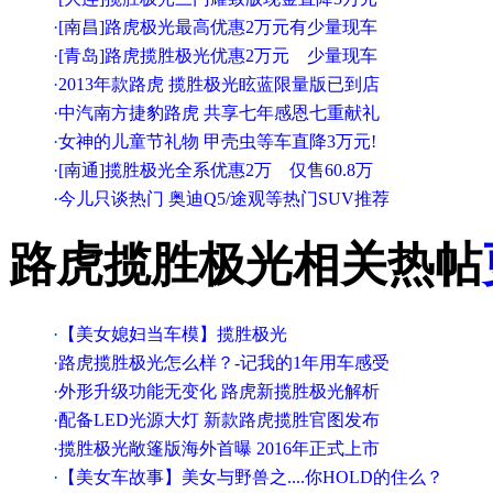
·
[南昌]路虎极光最高优惠2万元有少量现车
·
[青岛]路虎揽胜极光优惠2万元 少量现车
·
2013年款路虎 揽胜极光眩蓝限量版已到店
·
中汽南方捷豹路虎 共享七年感恩七重献礼
·
女神的儿童节礼物 甲壳虫等车直降3万元!
·
[南通]揽胜极光全系优惠2万 仅售60.8万
·
今儿只谈热门 奥迪Q5/途观等热门SUV推荐
路虎揽胜极光相关热帖
·
【美女媳妇当车模】揽胜极光
·
路虎揽胜极光怎么样？-记我的1年用车感受
·
外形升级功能无变化 路虎新揽胜极光解析
·
配备LED光源大灯 新款路虎揽胜官图发布
·
揽胜极光敞篷版海外首曝 2016年正式上市
·
【美女车故事】美女与野兽之....你HOLD的住么？