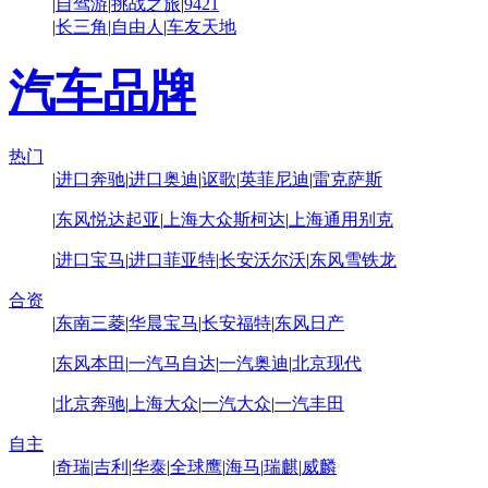
|
自驾游
|
挑战之旅
|
9421
|
长三角
|
自由人
|
车友天地
汽车品牌
热门
|
进口奔驰
|
进口奥迪
|
讴歌
|
英菲尼迪
|
雷克萨斯
|
东风悦达起亚
|
上海大众斯柯达
|
上海通用别克
|
进口宝马
|
进口菲亚特
|
长安沃尔沃
|
东风雪铁龙
合资
|
东南三菱
|
华晨宝马
|
长安福特
|
东风日产
|
东风本田
|
一汽马自达
|
一汽奥迪
|
北京现代
|
北京奔驰
|
上海大众
|
一汽大众
|
一汽丰田
自主
|
奇瑞
|
吉利
|
华泰
|
全球鹰
|
海马
|
瑞麒
|
威麟