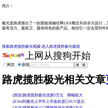
简介：
极光是路虎推出了一款既能准确诠释LRX概念车的非凡设计，又
最有活力、最前卫、最有特色的新产品。相信它一定会受到年
搜索路虎揽胜极光视频
进入路虎揽胜极光频道
上网从搜狗开始
网页
新闻
路虎揽胜极光相关文章
·
[西安]路虎揽胜极光优惠5万元 降幅较大
·
从Yeti到极光上半年上市改款进口SUV盘点
·
[大连]揽胜极光三门耀致版现金直降3万元