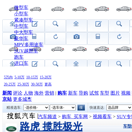
微型车
小型车
紧凑型车
中型车
中大型车
豪华车
MPV多用途车
SUV越野车
跑车
进口车
5万内
5-10万
10-15万
15-20万
20-25万
25-30万
30-50万
更高
新闻
评论
人物
海外
营销
|
购车
新车
导购
试驾
车型
图片
视频
京站
更多城市
精准选车:
快速直达:
汽车频道
>
购车_买车网
>
视频看车
>
SUV专
路虎 揽胜极光
车型