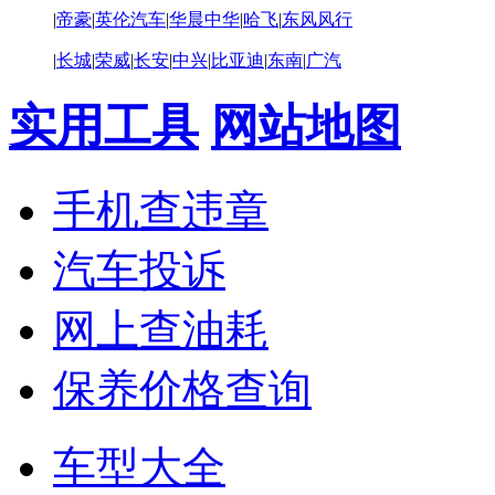
|
帝豪
|
英伦汽车
|
华晨中华
|
哈飞
|
东风风行
|
长城
|
荣威
|
长安
|
中兴
|
比亚迪
|
东南
|
广汽
实用工具
网站地图
手机查违章
汽车投诉
网上查油耗
保养价格查询
车型大全