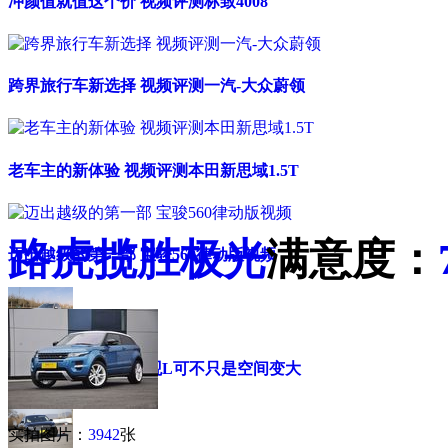
冲颜值就值这个价 视频评测标致4008
跨界旅行车新选择 视频评测一汽-大众蔚领
老车主的新体验 视频评测本田新思域1.5T
路虎
揽胜极光
满意度：
迈出越级的第一部 宝骏560律动版视频
[汽车编辑的日常]途观L可不只是空间变大
实拍图片：
3942
张