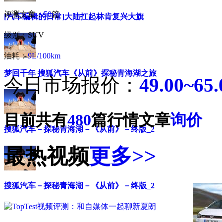
评测文章：
50
篇
[汽车编辑的日常]大陆扛起林肯复兴大旗
级别：SUV
油耗：
9L/100km
梦回千年 搜狐汽车《从前》探秘青海湖之旅
今日市场报价：
49.00~6
目前共有
480
篇行情文章
询价
搜狐汽车－探秘青海湖－《从前》－终版_2
最热视频
更多>>
搜狐汽车－探秘青海湖－《从前》－终版_2