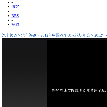
-
博客
-
BBS
-
搜狗
汽车频道
>
汽车评论
>
2012年中国汽车50人论坛年会
>
2012
人论坛"王侠先生致贺辞
您的网速过慢或浏览器禁用了Jav