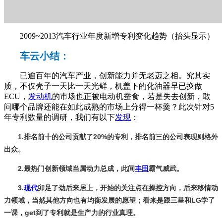
2009~2013汽车行业年度新增专利变化趋势（抬头显示）
车云小结：
已逾百年的汽车产业，创新能力并无老迈之相。究其实
质，不仅壳子一天比一天光鲜，机盖下的化油器早已换做
ECU，
发动机
的市场也正被电动机蚕食，若是失去创新，敢
问哪个品牌还能在如此成熟的市场上分得一杯羹？此次针对5
年专利数量的调研，我们有以下
发现
：
1.排名前十的公司贡献了20%的专利，排名前三的公司表现则格外
出众。
2.最热门创新领域当属动力总成，此间
丰田
霸气威武。
3.
现代
卯足了劲后来居上，开始的关注点在操控方向，后来移情动
力领域，当然其他方向也有均衡发展的愿望；看来是跟三星和LG学了
一课，get到了专利就是生产力的行业真理。