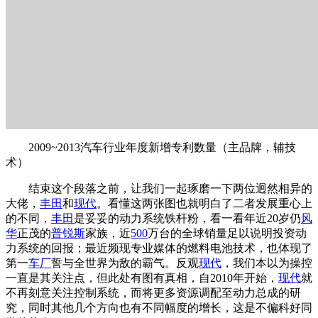
2009~2013汽车行业年度新增专利数量（主品牌，辅技
术）
结束这个段落之前，让我们一起琢磨一下两位迥然相异的
大佬，
丰田
和
现代
。看懂这两张图也就明白了二者发展重心上
的不同，
丰田
是妥妥的动力系统铁杆粉，看一看年近20岁仍
风
华
正茂的
普锐斯
家族，近
500
万台的全球销量足以说明投资动
力系统的回报；最近频现专业媒体的燃料电池技术，也体现了
第一
车厂
誓与全世界为敌的霸气。反观
现代
，我们本以为操控
一直是其关注点，但此处有图有真相，自2010年开始，
现代
就
不再刻意关注控制系统，而将更多资源调配至动力总成的研
究，同时其他几个方向也有不同幅度的增长，这是不偏科好同