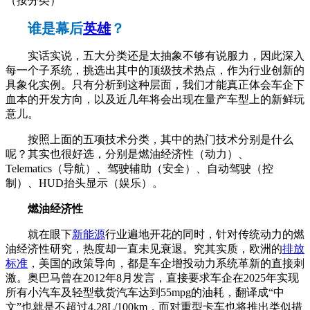
（按分类）
谁是幕后
英雄
？
实话实说，五大分类还是太抽象不够有说服力，因此深入
每一个子系统，挑选出其中的顶级技术热点，作为行业创新的
具象化实例。只有分析到这种层面，我们才能真正体会车企下
血本的开发方向，以及近几年将会出现在量产车型上的新鲜玩
意儿。
按照上面的五项技术分类，其中的热门技术分别是什么
呢？其实也很好选，分别是燃油经济性（动力）、
Telematics（导航）、驾驶辅助（安全）、自动驾驶（控
制）、HUD抬头显示（娱乐）。
燃油经济性
就在眼下
新能源
行业遍地开花的同时，针对传统动力的燃
油经济性研究，热度却一直未见衰退。究其实质，欧洲的
排放
标准
，美国的政策导向，都是车企增投动力系统革新的直接刺
激。奥巴马曾在2012年8月发言，直接要求车企在2025年实现
所有小汽车及轻型载货汽车达到55mpg的油耗，翻译成“中
文”也就是不超过4.28L/100km，而对重型卡车也将推出类似措