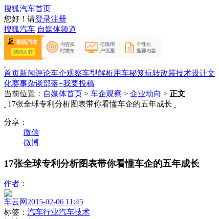
搜狐汽车首页
您好！请
登录
注册
搜狐汽车
自媒体频道
首页
新闻评论
车企观察
车型解析
用车秘笈
玩转改装
技术设计
文
化赛事
杂谈部落
+我要投稿
当前位置：
自媒体首页
>
车企观察
>
企业动向
>
正文
17张全球专利分析图表带你看懂车企的五年成长
分享：
微信
微博
17张全球专利分析图表带你看懂车企的五年成长
作者：
车云网
2015-02-06 11:45
标签：
汽车行业
汽车技术