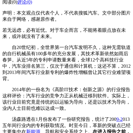
阅读(0)
评论(0)
声明：本文观点仅代表个人，不代表搜狐汽车。文中部分图片
来自于网络，感谢原作者。
若无远虑，必有近忧。对于车企而言，不能将着眼点放在未
来，或许就没有了未来。
自20世纪初，全世界第一台汽车发明不久，这种无需轨道
的自行机械虽有100多年的充分发展，其技术革新依然如雨后
春笋。从近5年的专利申请数量来看，全球12个高科技行业
中，汽车业排名第三，仅次于通信和计算机；这还不算，2012
到2013年间汽车行业新专利的爆炸性增幅曾让其它行业难望项
背。
2014年的一份名为《高阶IT技术：创新之源》的行业报告
这样评价：汽车行业的竞争力正从机械迁移到软件。实际上，
该行业目前究竟是传统的以运输为导向，还是以技术为导向，
业内人士目前也难以达成一致。
汤森路透在1月份发布了一份研究报告，统计了200
9-2
013
五年间行业内的专利获取情况。时至今日，革新的突破点已经
主要集中在
新能源
、导航和安全系统之上。
在进入报告之前，