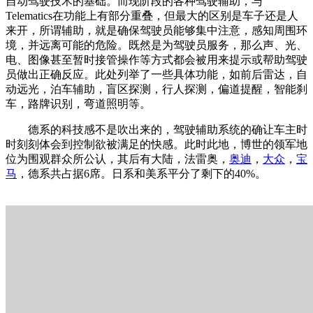
自动驾驶技术的基础。而现阶段的各种驾驶辅助，与
Telematics在功能上有部分重叠，但最大的区别是车子还是人
来开，所谓辅助，就是确保驾驶员能够集中注意，感知周围环
境，并远离可能的危险。既然是为驾驶员服务，那么声、光、
电、图像甚至暂时接管操作等方式都会被用来提示或帮助驾驶
员做出正确反应。此处列举了一些具体功能，如前后雷达，自
动远光，泊车辅助，盲区探测，行人探测，偏道提醒，智能刹
车，路牌识别，弯道照明等。
德系的科技感不是吹出来的，驾驶辅助系统的确让车主时
时刻刻体会到控制欲被满足的快感。此时此地，博世的领军地
位为围观群众所公认，其后有大陆，法雷奥，
奥迪
，
大众
，
宝
马
，德系共占据6席。日系和美系平分了剩下的40%。