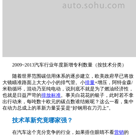
2009~2013汽车行业年度新增专利数量（按技术分类）
随着世界范围碳信用体系的逐步建立，欧美政府早已将放
大镜瞄准路面上大大小小的排气管。小
排量
+增压，阿特金森/
米勒循环，混动乃至纯电动，说到底不就是为了燃油经济性，
也就是日益严苛的
排放标准
。事关白花花的银子，此时若不拿
出行动来，每吨数十欧元的碳点数谁结账呢？这么一看，集中
在动力总成上的革新力量妥妥是“好钢用在刀刃上”。
技术革新究竟哪家强？
在汽车这个充分竞争的行业，如果捂住眼睛不看
营销
的