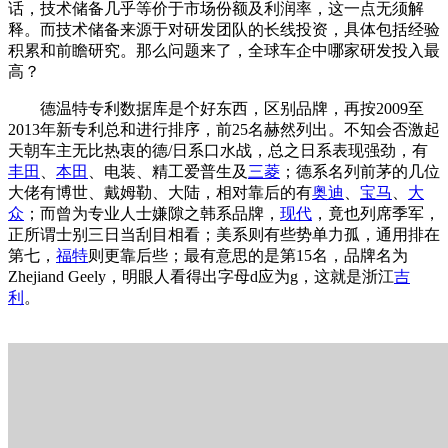
话，技术储备几乎等价于市场份额及利润率，这一点无须解
释。而技术储备来源于对研发团队的长线投资，具体包括经验
积累和前瞻研究。那么问题来了，全球车企中哪家研发投入最
高？
德温特专利数据库是个好东西，区别品牌，再按2009至
2013年新专利总和进行排序，前25名赫然列出。不知会否激起
天朝车主无比热衷的德/日系口水战，总之日系表现强劲，有
丰田
、
本田
、电装、精工爱普生及
三菱
；德系名列前茅的几位
大佬有博世、戴姆勒、大陆，相对靠后的有
奥迪
、
宝马
、
大
众
；而曾为专业人士嫌隙之韩系品牌，
现代
，竟也列席季军，
正所谓士别三日当刮目相看；美系则有些势单力孤，通用排在
第七，
福特
则更靠后些；最有意思的是第15名，品牌名为
Zhejiand Geely，明眼人看得出字母d应为g，这就是浙江
吉
利
。