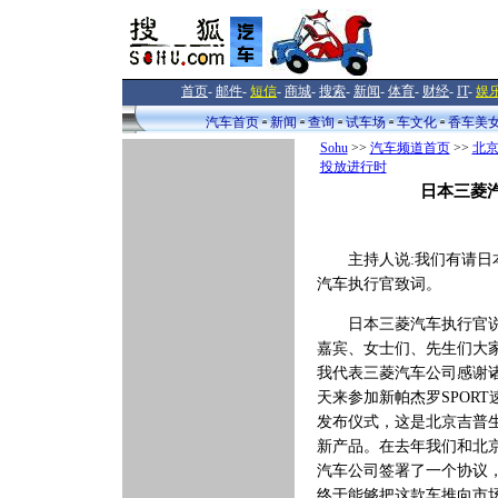
首页
-
邮件
-
短信
-
商城
-
搜索
-
新闻
-
体育
-
财经
-
IT
-
娱
汽车首页
新闻
查询
试车场
车文化
香车美
Sohu
>>
汽车频道首页
>>
北
投放进行时
日本三菱
主持人说:我们有请日
汽车执行官致词。
日本三菱汽车执行官说
嘉宾、女士们、先生们大
我代表三菱汽车公司感谢
天来参加新帕杰罗SPORT
发布仪式，这是北京吉普
新产品。在去年我们和北
汽车公司签署了一个协议
终于能够把这款车推向市