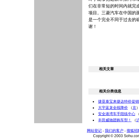
们在非常短的时间内就完
项目。三菱汽车在中国的
是一个完全不同于过去的崭
谢！
相关文章
相关分类信息
捷亚泰宝来捷达特价促销
大宇蓝龙全线降价
（
京
安全港湾车手陪练中心
丰田威驰团购车型！
（
网站登记
-
我们的客户
-
搜狐招
Copyright © 2003 Sohu.c