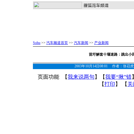
Sohu
>>
汽车频道首页
>>
汽车新闻
>>
产业新闻
苗圩解套十堰迷路：跳出小
2003年10月14日08:01 作者：
页面功能 【
我来说两句
】【
我要“揪”错
【
打印
】 【
关