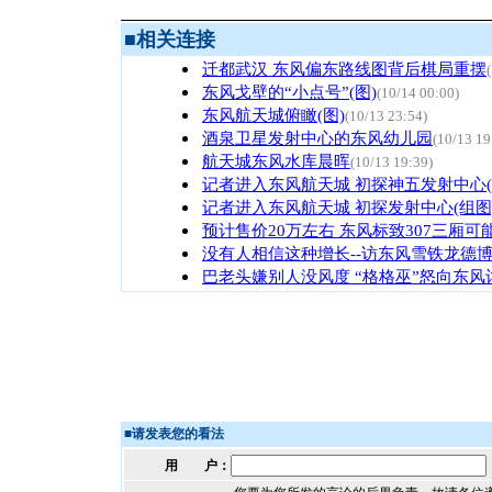
■
相关连接
迁都武汉 东风偏东路线图背后棋局重摆
东风戈壁的“小点号”(图)
(10/14 00:00)
东风航天城俯瞰(图)
(10/13 23:54)
酒泉卫星发射中心的东风幼儿园
(10/13 19
航天城东风水库晨晖
(10/13 19:39)
记者进入东风航天城 初探神五发射中心(
记者进入东风航天城 初探发射中心(组图
预计售价20万左右 东风标致307三厢可
没有人相信这种增长--访东风雪铁龙德
巴老头嫌别人没风度 “格格巫”怒向东风
■
请发表您的看法
用 户：