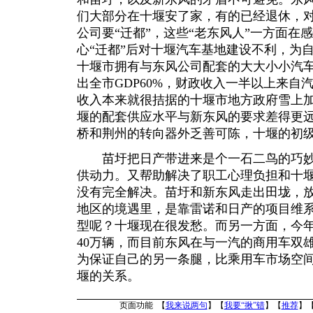
们大部分在十堰安了家，有的已经退休，
公司要“迁都”，这些“老东风人”一方面在
心“迁都”后对十堰汽车基地建设不利，为
十堰市拥有与东风公司配套的大大小小汽车
出全市GDP60%，财政收入一半以上来自
收入本来就很拮据的十堰市地方政府雪上
堰的配套供应水平与新东风的要求差得更
桥和荆州的转向器外乏善可陈，十堰的初
苗圩把日产带进来是个一石二鸟的巧妙
供动力。又帮助解决了职工心理负担和十
没有完全解决。苗圩和新东风走出田垅，
地区的境遇里，是靠雷诺和日产的项目维
型呢？十堰现在很发愁。而另一方面，今
40万辆，而目前东风在与一汽的商用车双
为保证自己的另一条腿，比乘用车市场空
堰的关系。
页面功能 【
我来说两句
】【
我要“揪”错
】【
推荐
】