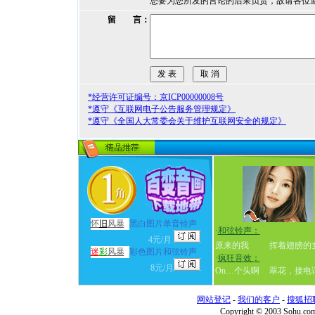
您要为您所发的言论的后果负责，故请各位
留 言：
*经营许可证编号：京ICP00000008号
*遵守《互联网电子公告服务管理规定》
*遵守《全国人大常委会关于维护互联网安全的规定》
怀
旧
风暴
黑白图片单音铃声
·
和弦铃声：
4元/月
原来的我
挥着翅膀的
迷
彩
风暴
彩色图片和弦铃声
·
疯狂音效：
8元/月
On…个头啊
翠花，接电
网站登记
-
我们的客户
-
搜狐招
Copyright © 2003 Sohu.c