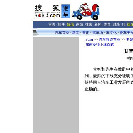
首页
-
邮件
-
短信
-
商城
-
搜索
-
新闻
-
体育
-
财经
-
IT
-
娱
汽车首页
新闻
查询
试车场
车文化
香车美
Sohu
>>
汽车频道首页
>>
专
东南菱帅下线仪式
甘智
时间
甘智和先生在致辞中
到，菱帅的下线充分证明
扶持闽台汽车工业发展的
正确的。