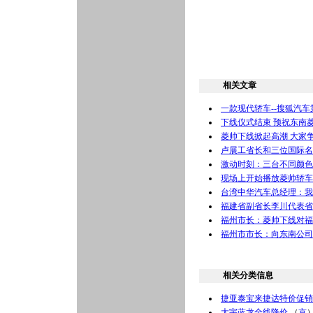
相关文章
一款现代轿车--搜狐汽
下线仪式结束 预祝东南
菱帅下线掀起高潮 大家
卢展工省长和三位国际名
激动时刻：三台不同颜色
现场上开始播放菱帅轿车
台湾中华汽车总经理：我
福建省副省长李川代表省
福州市长：菱帅下线对福
福州市市长：向东南公司
相关分类信息
捷亚泰宝来捷达特价促销
大宇蓝龙全线降价
（
京