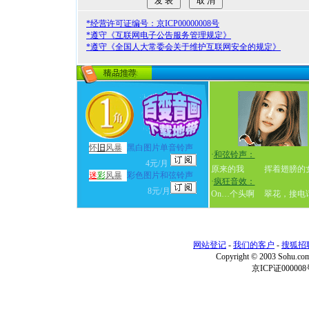
*经营许可证编号：京ICP00000008号
*遵守《互联网电子公告服务管理规定》
*遵守《全国人大常委会关于维护互联网安全的规定》
怀
旧
风暴
黑白图片单音铃声
·
和弦铃声：
4元/月
原来的我
挥着翅膀的
迷
彩
风暴
彩色图片和弦铃声
·
疯狂音效：
8元/月
On…个头啊
翠花，接电
网站登记
-
我们的客户
-
搜狐招
Copyright © 2003 Sohu.c
京ICP证000