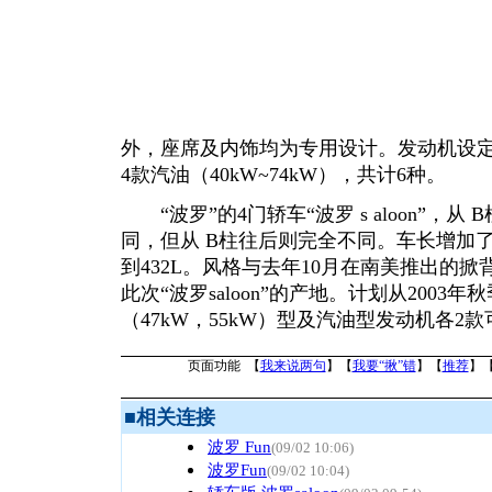
外，座席及内饰均为专用设计。发动机设定有
4款汽油（40kW~74kW），共计6种。
“波罗”的4门轿车“波罗 s aloon”，从
同，但从 B柱往后则完全不同。车长增加了
到432L。风格与去年10月在南美推出的掀
此次“波罗saloon”的产地。计划从200
（47kW，55kW）型及汽油型发动机各2
页面功能 【
我来说两句
】【
我要“揪”错
】【
推荐
】
■
相关连接
波罗 Fun
(09/02 10:06)
波罗Fun
(09/02 10:04)