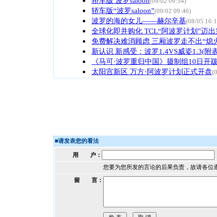
轿车版 波罗saloon
(09/02 09:54)
轿车版“波罗saloon”
(09/02 09:46)
波罗的海的女儿——赫尔辛基
(08/05 16:1
全球化即并购化 TCL“阿波罗计划”迈
免费解决难消顾虑 三厢波罗走不出“熄
新认识 新感受：波罗1.4VS威姿1.3(附表
《马可·波罗重归中国》摄制组10日开
太阳宫新区 万方·阿波罗计划正式开盘
(
■
请发表您的看法
用 户：
您要为您所发的言论的后果负责，故请各位
留 言：