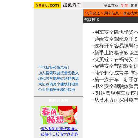
搜狐首页
-
新闻
-
体育
汽车频道
>
用车信息
>
驾驶技术
驾驶技术
·
用车安全隐忧坐姿不
·
通缉安全驾乘杀手 
·
这样开车容易挨骂
·
新手上路糗事多 忘
·
沈英铨：在福特安
·
福特安全节能驾驶训练
不花钱轻松做老板!
·
油价起伏成常事 省
加入搜索联盟流量变收入
现代汽车鹏奥特约销售店
·
第一次开车：新手
大陆市场万个赚钱好项目
·
报名安全驾驶体验营
企业邮箱安全稳定快捷
·
[对话曾经飚车族]
·
从技术方面探讨飚车
图铃秀
彩铃
·
薄纱魅影迷离妩媚逼人
·
破解今日股市大盘走势