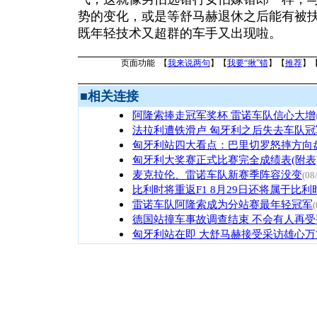
势的变化，或是等舒马赫退休之后能有被
既年轻技术又超群的车手又出现啦。
页面功能 【
我来说两句
】【
我要“揪”错
】【
推荐
】
■
相关连接
阿隆索捧走冠军奖杯 雷诺车队信心大增
法拉利遭铁滑卢 匈牙利之后失去车队冠
匈牙利站四大看点：巴里切罗怒摔方向
匈牙利大奖赛正式比赛完全成绩表(附表
麦克拉伦、雷诺车队新赛季阵容没变
(08
比利时将重返F1 8月29日还将属于比利
雷诺车队阿隆索成为分站赛最年轻冠军
(
德国站撞车事故调查结束 不会有人再受
匈牙利站在即 大舒马赫接受采访雄心万