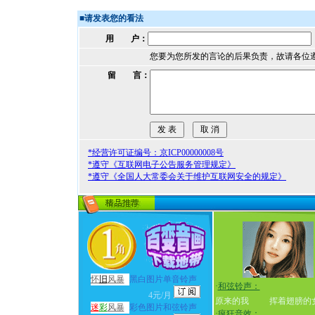
■
请发表您的看法
用 户：
您要为您所发的言论的后果负责，故请各位
留 言：
*经营许可证编号：京ICP00000008号
*遵守《互联网电子公告服务管理规定》
*遵守《全国人大常委会关于维护互联网安全的规定》
怀
旧
风暴
黑白图片单音铃声
·
和弦铃声：
4元/月
原来的我
挥着翅膀的
迷
彩
风暴
彩色图片和弦铃声
·
疯狂音效：