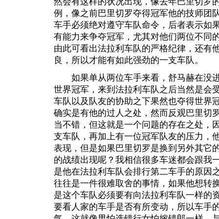
然会有这样的状况出现，像去年巴里切罗
例，像之前巴里切罗夺得冠军他的技师团
车手必须绝对遵守车队命令，后者表示如
有能力来争夺冠军，尤其对他们两位不同
由此可看出法拉利车队的严格纪律，还有
良，所以才能有如此强劲的一支车队。
如果单从两位车手来看，舒马赫在没进
世界冠军，来到法拉利车队之后当然是会
车队以及队友的协助之下果然也夺得世界
确实是有他的过人之处，然而反观巴里切
当不错，但这就是一个问题的存在之处，
支车队，再加上有一位冠军队友的压力，
表现，但是如果巴里切罗是换到另外其它
的战绩出现呢？我相信很多车迷都会跟我
是他在法拉利车队会排行第二车手的原因
往往是一件很难取舍的事情，如果他想转
是这个车队必须要有向法拉利车队一样的
要看人家的车手是否有所变动，所以车手
气，这就像男怕选错行女怕嫁错郎一样，