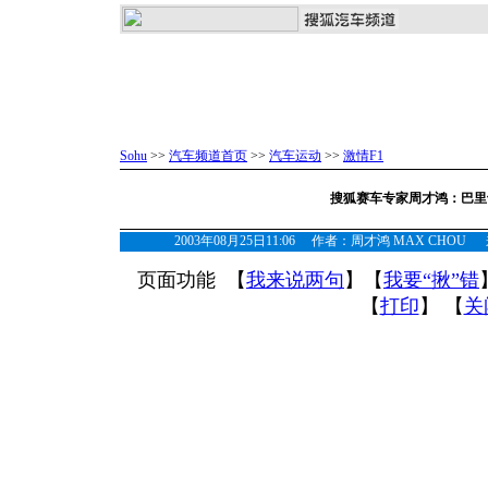
Sohu
>>
汽车频道首页
>>
汽车运动
>>
激情F1
搜狐赛车专家周才鸿：巴里
2003年08月25日11:06 作者：周才鸿 MAX CHOU 来
页面功能 【
我来说两句
】【
我要“揪”错
【
打印
】 【
关