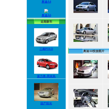
奥迪A4
奥迪A6
近期新车
三厢POLO
奥迪A8投放图片
派力奥-周末风
国产阳光