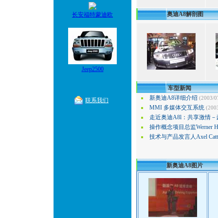
奥迪A8解剖图
长安福特蒙迪欧
Jeep2500
车型新闻
新奥迪A8详细介绍
(2003/0
联系我们
MMI 多媒体交互系统
(200
走近奥迪A8l：共享激情
操作概念项目总监Werner H
技术与产品发言人Axel Cat
新奥迪A8图片