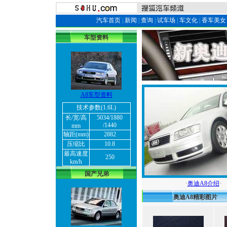
汽车首页
|
新闻
|
查询
|
试车场
|
车文化
|
香车美女
车型资料
A8车型资料
技术参数(1.6L)
长/宽/高
5034/1880
/1440
mm
轴距(mm)
2882
压缩比
10.8
最高速度
250
km/h
国产兄弟
·
奥迪A8介绍
·
奥迪A8精彩图片