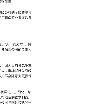
得到保障。
险公司的车险费率可
经广州保监办备案后并
于“入市的先后”。拥
？各保险公司的负责人
，因为目前各竞争主
不大，市场就难以有较
客户不会随意变更投保
率仍应进一步细化，每
公司锻造的竞争利器。
险公司与国际接轨的一