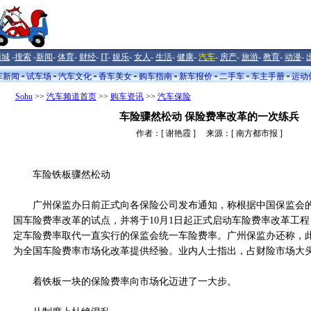
商城
-
搜索
-
新闻
-
体育
-
财经
-
IT
-
娱乐
-
女人
-
生活
-
健康
-
汽车
-
房产
-
旅游
-
教育
-
动漫
-
车新闻
试车场
汽车文化
香车美女
购车指南
新车报价
二手车
车主手册
运动
Sohu
>>
汽车频道首页
>>
购车资讯
>>
汽车保险
车险骤然松动 保险费率改革的一次练兵
作者：[ 谢艳霞 ] 来源：[ 南方都市报 ]
车险铁板骤然松动
广州保监办日前正式向各保险公司发布通知，称根据中国保监会的
国车险费率改革的试点，并将于10月1日起正式启动车险费率改革工
定车险费率取代一直实行的保监会统一车险费率。广州保监办还称，
为全国车险费率市场化改革提供经验。业内人士指出，占财险市场大
着铁板一块的保险费率向市场化迈进了一大步。