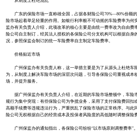
从制度上杜绝混乱
广东的保险市场一直称雄全国，占据各财险公司70%—80%份额
险市场起着举足轻重的作用。如银行利率般不可动摇的车险费率为何
监办有关负责人介绍，此项改革的核心主要是由统一费率改为自由费
险公司自主制订，经其法人授权的各保险公司分支机构可以根据自身
况，参照保监会制订的统一车险费率自主制定车险费率。
价格贴近市场
广州保监办有关负责人称，这一举措主要是为了从源头上杜绝车险
为，从制度上解决车险市场的深层次问题，引导各保险公司重视成本
场，并提升服务。
据广州保监办有关负责人介绍，在近期的车险市场整顿中，车险市
规行为集中突现：有些保险公司为争揽业务，采用了支付保险费回扣
高额手续费等违规违法行为，严重扰乱了保险市场的正常秩序。与此
险公司无权根据自己的经营成本及投保者风险度的高低随时调整保险
广州保监办的通知指出，各保险公司纷纷“以市场原则调整费率”