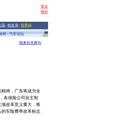
·
美女
·
报价
·
出国
-
校友录
-
世界杯
休闲
汽车论坛
我来补充两句
精神，广东将成为全
程，各保险公司自主制
此项改革意义重大，将
头的车险费率改革标志