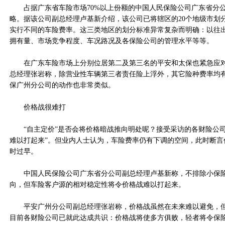
占据广东省车险市场70%以上份额的中国人民保险公司广东省分公
略。据该公司副总经理卢基新介绍，该公司已将辖区的20个地级市划分
实行不同的车险费率。这三类地区的划分标准异常复杂而明确：以往
拥有量、市场竞争程度、车况路况及各保险公司的管理水平等等。
在广东车险市场上分别位居第二及第三名的平安和太保也紧急应对
总经理张岩称，除营业性车辆第三者责任险上浮外，其它险种费率均
保广州分公司的动作也非常类似。
价格战很难打
“自主定价”是否会将价格暗战推向明处呢？接受采访的各财险公司
难以打起来”。但业内人士认为，车险费率仍有下调的空间，此时断言
时过早。
中国人民保险公司广东省分公司副总经理卢基新称，不排除小保险
向，但车险客户源的相对稳定性将令价格战难以打起来。
平安广州分公司副总经理张岩称，价格战虽然在未来难以避免，但
目前各财险公司已就此达成共识：价格战将使多方俱败，轻者将令保