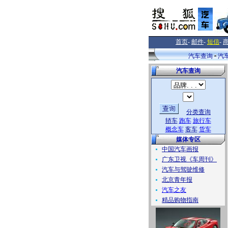
首页
-
邮件
-
短信
-
汽车查询
汽
汽车查询
分类查询
轿车
跑车
旅行车
概念车
客车
货车
媒体专区
中国汽车画报
广东卫视《车周刊》
汽车与驾驶维修
北京青年报
汽车之友
精品购物指南