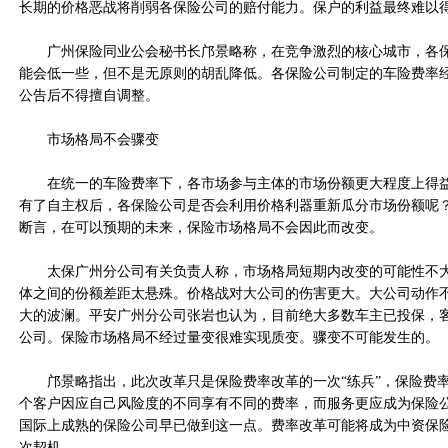
长期的价格恶战将削弱各保险公司的赔付能力。保户的利益最终难以
广州保险同业公会秘书长邝景略称，在竞争激烈的核心城市，各保
能会低一些，但不是无原则的胡乱降低。各保险公司制定的车险费率
公告后不得擅自调整。
市场格局不会骤变
在统一的车险费率下，各市场参与主体的市场份额更大程度上得益
有了自主权后，各保险公司是否会利用价格利器重新瓜分市场份额呢
断言，在可以预期的未来，保险市场格局不会因此而改变。
太保广州分公司有关负责人称，市场格局短期内改变的可能性不大
体之间的份额差距太悬殊。价格战对大公司的伤害更大。大公司动作
大的波澜。平安广州分公司张岩也认为，目前绝大多数车主已投保，
公司。保险市场格局不经过量变很难实现质变。骤变不可能发生的。
邝景略指出，此次改革只是保险费率改革的一次“练兵”，保险费
个客户因应自己风险度的不同享有不同的费率，而服务更应成为保险
国际上成熟的保险公司早已做到这一点。费率改革可能将成为中资保
次契机。