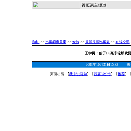
Sohu
>>
汽车频道首页
>>
专题
>>
首届搜狐汽车周
>>
在线交流
王学勇：低于1.6毫米轮胎就
2003年10月31日15:33
页面功能 【
我来说两句
】【
我要“揪”错
】【
推荐
】