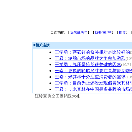
页面功能 【
我来说两句
】【
我要“揪”错
】【
推荐
】
■
相关连接
王学勇：蘑菇钉的修补相对是比较好的
(
王焱：轮胎市场的品牌之争愈加激烈
(10
王学勇：气压是轮胎很关键的因素
(10/31
王焱：更换的轮胎尺寸要注意与原胎吻
王焱：米其林十分注重消费者的需求
(10
王学勇：目前为止还没发现假冒米其林
王焱：，米其林在中国是多品牌的市场
江铃宝典全国促销送大礼
·