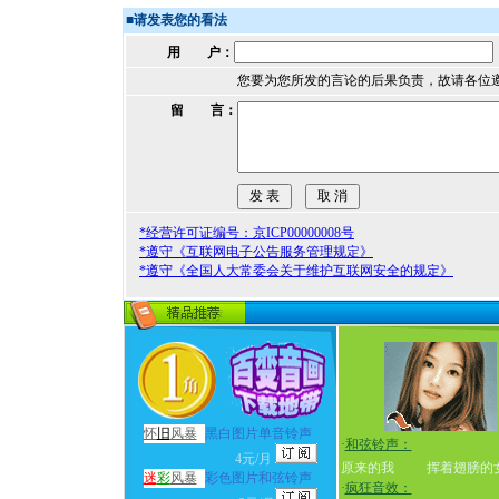
■
请发表您的看法
用 户：
您要为您所发的言论的后果负责，故请各位
留 言：
*经营许可证编号：京ICP00000008号
*遵守《互联网电子公告服务管理规定》
*遵守《全国人大常委会关于维护互联网安全的规定》
怀
旧
风暴
黑白图片单音铃声
·
和弦铃声：
4元/月
原来的我
挥着翅膀的
迷
彩
风暴
彩色图片和弦铃声
·
疯狂音效：