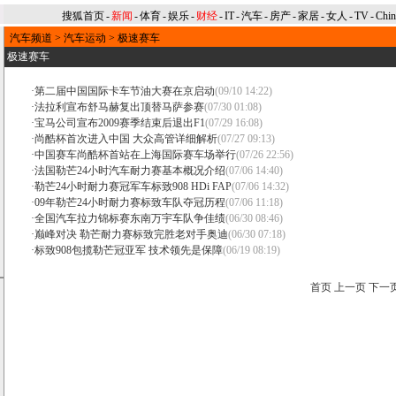
搜狐首页
-
新闻
-
体育
-
娱乐
-
财经
-
IT
-
汽车
-
房产
-
家居
-
女人
-
TV
-
Chi
汽车频道
>
汽车运动
>
极速赛车
极速赛车
·
第二届中国国际卡车节油大赛在京启动
(09/10 14:22)
·
法拉利宣布舒马赫复出顶替马萨参赛
(07/30 01:08)
·
宝马公司宣布2009赛季结束后退出F1
(07/29 16:08)
·
尚酷杯首次进入中国 大众高管详细解析
(07/27 09:13)
·
中国赛车尚酷杯首站在上海国际赛车场举行
(07/26 22:56)
·
法国勒芒24小时汽车耐力赛基本概况介绍
(07/06 14:40)
·
勒芒24小时耐力赛冠军车标致908 HDi FAP
(07/06 14:32)
·
09年勒芒24小时耐力赛标致车队夺冠历程
(07/06 11:18)
·
全国汽车拉力锦标赛东南万宇车队争佳绩
(06/30 08:46)
·
巅峰对决 勒芒耐力赛标致完胜老对手奥迪
(06/30 07:18)
·
标致908包揽勒芒冠亚军 技术领先是保障
(06/19 08:19)
首页
上一页
下一