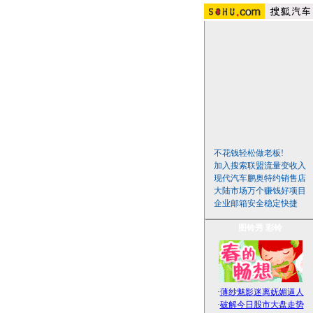
不花钱轻松做老板!
加入搜索联盟流量变收入
现代汽车鹏奥特约销售店
大陆市场万个赚钱好项目
企业邮箱安全稳定快捷
图铃秀
彩铃
·
薄纱魅影迷离妩媚逼人
·
破解今日股市大盘走势