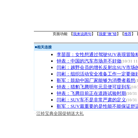
页面功能 【
我来说两句
】【
我要“揪”错
】【
推荐
】
■
相关连接
李苗苗：女性想通过驾驶SUV表现冒险
钟表：中国的汽车市场并不好做
(10/31 11
闫彬：越野会员的增长反射出SUV市场
闫彬：组织活动安全准备工作一定要做
靳军：鼓励中国厂家能够为消费者着想
(
钟表：猎豹飞腾明年元旦便可提到车
(10/
钟表：飞腾目前正在道路试验时期
(10/31
闫彬：SUV车不是非常严肃的定义
(10/31
靳军：SUV最重要的是性能不能保证舒
江铃宝典全国促销送大礼
·