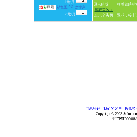
4元/月
原来的我
挥着翅膀的
迷
彩
风暴
彩色图片和弦铃声
·
疯狂音效：
8元/月
On…个头啊
翠花，接电
网站登记
-
我们的客户
-
搜狐招
Copyright © 2003 Sohu.c
京ICP证000