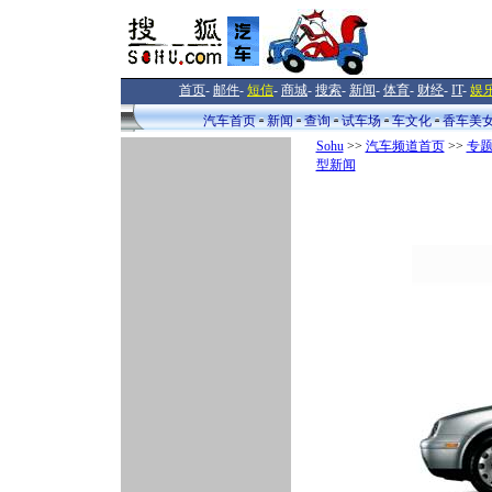
首页
-
邮件
-
短信
-
商城
-
搜索
-
新闻
-
体育
-
财经
-
IT
-
娱
汽车首页
新闻
查询
试车场
车文化
香车美
Sohu
>>
汽车频道首页
>>
专
型新闻