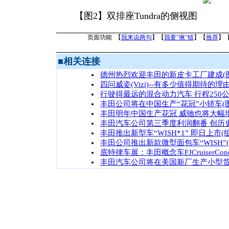
【图2】双排座Tundra的侧视图
页面功能 【
我来说两句
】【
我要“揪”错
】【
推荐
】
■
相关连接
德州热烈欢迎丰田的新皮卡工厂建成(图
四问威姿(Vizi)--有多少值得期待的理
行驶得最远的混合动力汽车 行程250
丰田公司将在中国生产“花冠”小轿车(图
丰田明年中国生产花冠 威驰也将大幅
丰田汽车公司第三季度利润翻番 创历
丰田推出新型车“WISH*1” 即日上市(
丰田公司推出新款微型面包车“WISH”(
底特律车展：丰田概念车FJCruiserConc
丰田汽车公司将在美国新厂生产小型