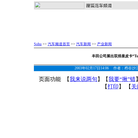
Sohu
>>
汽车频道首页
>>
汽车新闻
>>
产业新闻
丰田公司展出双排座皮卡“Tund
2003年02月17日14:06 作者：栉
页面功能 【
我来说两句
】【
我要“揪”错
【
打印
】 【
关