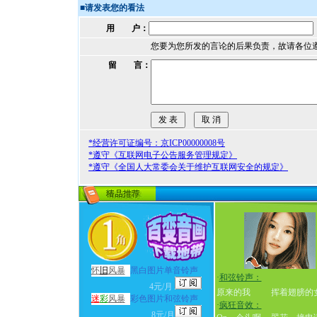
■
请发表您的看法
用 户：
您要为您所发的言论的后果负责，故请各位
留 言：
*经营许可证编号：京ICP00000008号
*遵守《互联网电子公告服务管理规定》
*遵守《全国人大常委会关于维护互联网安全的规定》
怀
旧
风暴
黑白图片单音铃声
·
和弦铃声：
4元/月
原来的我
挥着翅膀的
迷
彩
风暴
彩色图片和弦铃声
·
疯狂音效：
8元/月