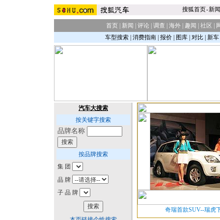
搜狐首页
-
新
首页
|
新闻
|
评论
|
调查
|
海外
|
趣闻
|
社区
|
车型搜索
|
消费指南
|
报价
|
图库
|
对比
|
新车
汽车大搜索
按关键字搜索
品牌名称
按品牌搜索
集 团
品 牌
子 品 牌
奇瑞首款SUV--瑞虎
本页链接个性搜索