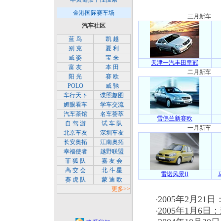
2005年新车汇总
金港国际赛车场
三月新车
汽车社区
蓝 鸟
凯 越
别 克
夏 利
威 姿
宝 来
天津一汽丰田皇冠
富 友
本 田
二月新车
阳 光
赛 欧
POLO
威 驰
车行天下
谍照趣图
媚眼看车
学车交流
汽车茶馆
名车荟萃
雪佛兰新赛欧
自 驾 游
试 车 队
一月新车
北京车友
深圳车友
长安奥拓
江南奥拓
幸福使者
越野联盟
菲 狐 队
嘉 友 会
高 交 会
北 斗 星
雷诺风景II
赛 虎 队
蒙 迪 欧
10万元以下
更多
>>
2005年2月2
·
2005年1月6
·