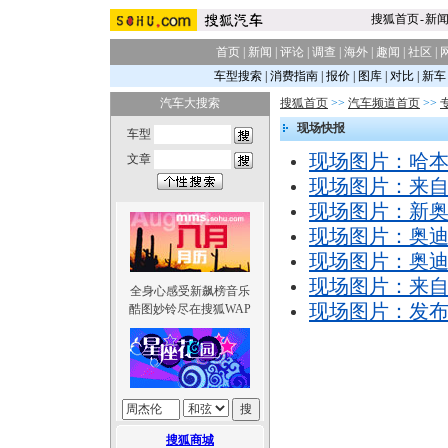
搜狐首页
-
新
首页
|
新闻
|
评论
|
调查
|
海外
|
趣闻
|
社区
|
车型搜索
|
消费指南
|
报价
|
图库
|
对比
|
新车
汽车大搜索
搜狐首页
>>
汽车频道首页
>>
现场快报
车型
现场图片：哈
文章
现场图片：来
现场图片：新奥迪
现场图片：奥
现场图片：奥
现场图片：来
全身心感受新飙榜音乐
现场图片：发
酷图妙铃尽在搜狐WAP
搜狐商城