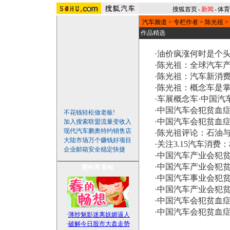
搜狐首页
-
新闻
-
体育
汽车频道
>
专栏作者
>
陈光祖
>
作品精选
·
油价疯涨何时是个头
·
陈光祖：全球汽车产
·
陈光祖：汽车新消
·
陈光祖：概念车是
·
车展概念车·中国汽
·
中国汽车会犯贫血症
不花钱轻松做老板!
·
中国汽车会犯贫血
加入搜索联盟流量变收入
现代汽车鹏奥特约销售店
·
陈光祖评论：石油与
大陆市场万个赚钱好项目
·
关注3.15汽车消费
企业邮箱安全稳定快捷
·
中国汽车产业会犯贫
·
中国汽车产业会犯贫
图铃秀
彩铃
·
中国汽车事业会犯贫
·
中国汽车产业会犯贫
·
中国汽车会犯贫血症
·
中国汽车会犯贫血症
·
薄纱魅影迷离妩媚逼人
·
破解今日股市大盘走势