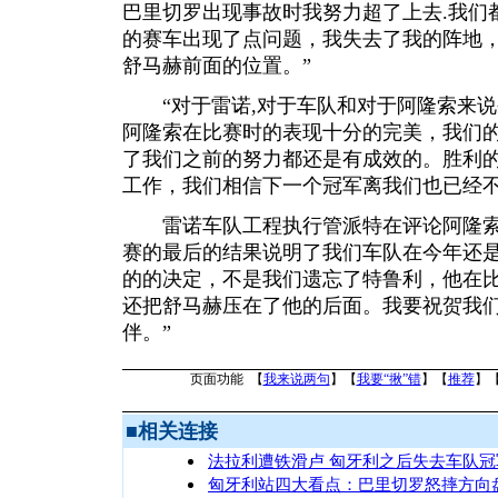
巴里切罗出现事故时我努力超了上去.我们
的赛车出现了点问题，我失去了我的阵地
舒马赫前面的位置。”
“对于雷诺,对于车队和对于阿隆索来说
阿隆索在比赛时的表现十分的完美，我们的
了我们之前的努力都还是有成效的。胜利
工作，我们相信下一个冠军离我们也已经不
雷诺车队工程执行管派特在评论阿隆索
赛的最后的结果说明了我们车队在今年还
的的决定，不是我们遗忘了特鲁利，他在
还把舒马赫压在了他的后面。我要祝贺我们
伴。”
页面功能 【
我来说两句
】【
我要“揪”错
】【
推荐
】
■
相关连接
法拉利遭铁滑卢 匈牙利之后失去车队冠
匈牙利站四大看点：巴里切罗怒摔方向