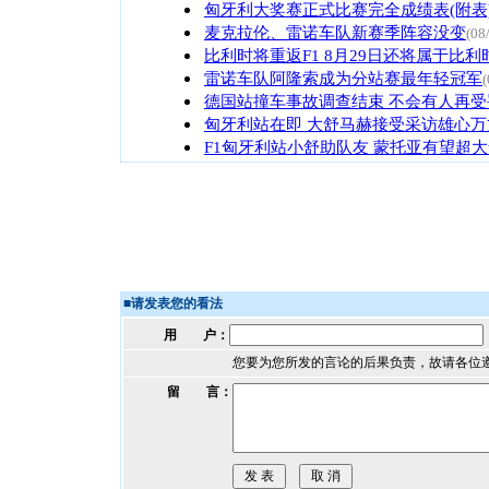
匈牙利大奖赛正式比赛完全成绩表(附表
麦克拉伦、雷诺车队新赛季阵容没变
(08
比利时将重返F1 8月29日还将属于比利
雷诺车队阿隆索成为分站赛最年轻冠军
(
德国站撞车事故调查结束 不会有人再受
匈牙利站在即 大舒马赫接受采访雄心万
F1匈牙利站小舒助队友 蒙托亚有望超
■
请发表您的看法
用 户：
您要为您所发的言论的后果负责，故请各位
留 言：