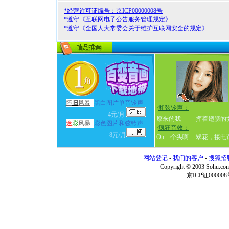
*经营许可证编号：京ICP00000008号
*遵守《互联网电子公告服务管理规定》
*遵守《全国人大常委会关于维护互联网安全的规定》
怀
旧
风暴
黑白图片单音铃声
·
和弦铃声：
4元/月
原来的我
挥着翅膀的
迷
彩
风暴
彩色图片和弦铃声
·
疯狂音效：
8元/月
On…个头啊
翠花，接电
网站登记
-
我们的客户
-
搜狐招
Copyright © 2003 Sohu.c
京ICP证000