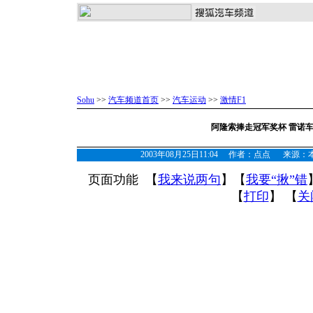
Sohu
>>
汽车频道首页
>>
汽车运动
>>
激情F1
阿隆索捧走冠军奖杯 雷诺
2003年08月25日11:04 作者：点点 来源：本文转
页面功能 【
我来说两句
】【
我要“揪”错
【
打印
】 【
关