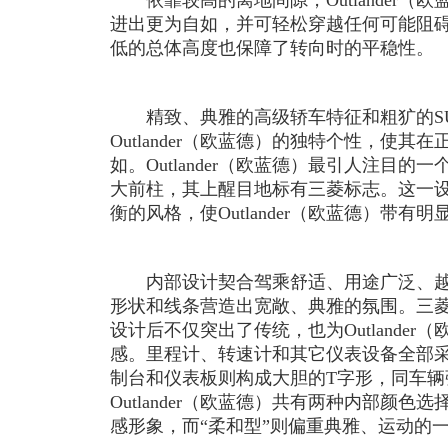
依靠较高的离地间隙，Outlander（
进出更为自如，并可轻松穿越任何可能阻
低的总体高度也保障了转向时的平稳性。
精致、典雅的高级轿车特征和粗犷的SU
Outlander（欧蓝德）的独特个性，使
如。Outlander（欧蓝德）最引人注目
大前柱，其上醒目地标有三菱标志。这一
衡的风格，使Outlander（欧蓝德）带有
内部设计契合驾乘舒适、用途广泛、越
形状和线条营造出宽敞、典雅的氛围。三
设计后不仅突出了传统，也为Outlande
感。里程计、转速计和其它仪表设备全部
制台和仪表板则构成大胆的T字形，同车辆
Outlander（欧蓝德）共有两种内部颜色
感形象，而“柔和型”则偏重典雅、运动的